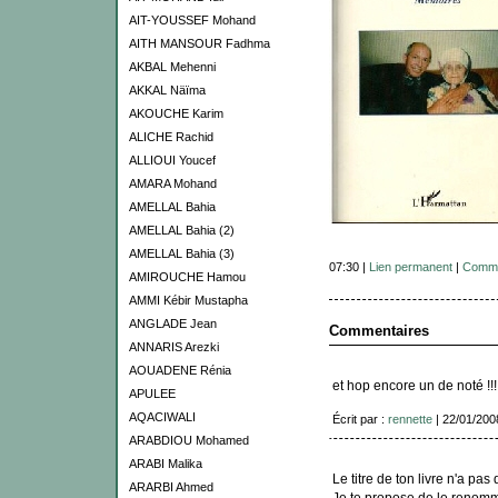
AIT-YOUSSEF Mohand
AITH MANSOUR Fadhma
AKBAL Mehenni
AKKAL Näïma
AKOUCHE Karim
ALICHE Rachid
ALLIOUI Youcef
AMARA Mohand
AMELLAL Bahia
AMELLAL Bahia (2)
AMELLAL Bahia (3)
07:30 |
Lien permanent
|
Comme
AMIROUCHE Hamou
AMMI Kébir Mustapha
ANGLADE Jean
Commentaires
ANNARIS Arezki
AOUADENE Rénia
et hop encore un de noté !!!
APULEE
AQACIWALI
Écrit par :
rennette
| 22/01/200
ARABDIOU Mohamed
ARABI Malika
Le titre de ton livre n'a pas
ARARBI Ahmed
Je te propose de le renomme