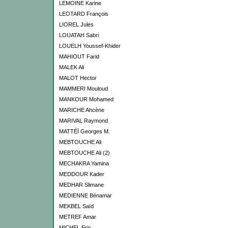
LEMOINE Karine
LEOTARD François
LIOREL Jules
LOUATAH Sabri
LOUELH Youssef-Khider
MAHIOUT Farid
MALEK Ali
MALOT Hector
MAMMERI Mouloud
MANKOUR Mohamed
MARICHE Ahcène
MARIVAL Raymond
MATTÉÏ Georges M.
MEBTOUCHE Ali
MEBTOUCHE Ali (2)
MECHAKRA Yamina
MEDDOUR Kader
MEDHAR Slimane
MEDIENNE Bénamar
MEKBEL Saïd
METREF Amar
MICHEL Eric