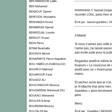
BEN MANSOUR Latifa
BEN Mohamed
hhhhhhhhh C basset j'esper
BENAOUF Djamel
raconter LOoL; pass mon slm
BENFODIL Mustapha
BENHAMZA Hocine
Écrit par : basset gueddou | 1
BENMERAD Djamal
BENREDJAL Lounès
A Mahdi:
BERGOT Erwan
BION Pierre
Si vous n’aimez pas cette 
l’aime pas, j'ai laissé passe
BITAM Boukhalfa
pas écrite juste pour la publ
BOGROS Michel
BONAPARTE Pierre-Napoléon
Regardez plutôt le même b
BOU-YABÈS (H.DUBOULOZ)
toujours « Le couscous de 
BOUAÏCH Makhouf
plutôt avec un « Avant-prop
mains.
BOUAROUR Farid
BOUAZIZ ALI
Et sachez aussi que je n’ai
BOUCHAKOUR Moussa
je m’attache trop ainsi mes 
BOUDARÈNE Mahmoud (Dr)
Gueddou » alors forcément 
père.
BOUKACI Mohamed
BOULIFA Si Amar
Merci.
BOUREIMA Moussa
Écrit par : Gueddou | 06/10/20
BOUTALEB Mo