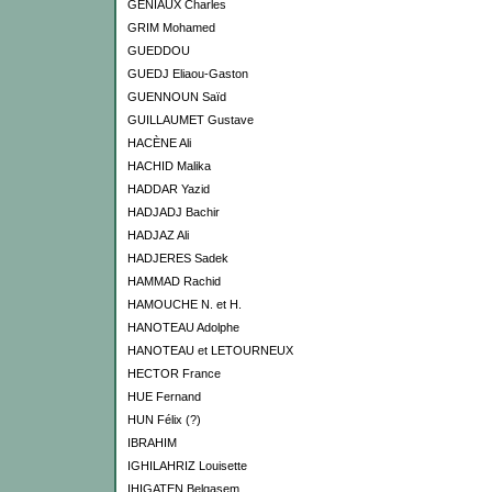
GENIAUX Charles
GRIM Mohamed
GUEDDOU
GUEDJ Eliaou-Gaston
GUENNOUN Saïd
GUILLAUMET Gustave
HACÈNE Ali
HACHID Malika
HADDAR Yazid
HADJADJ Bachir
HADJAZ Ali
HADJERES Sadek
HAMMAD Rachid
HAMOUCHE N. et H.
HANOTEAU Adolphe
HANOTEAU et LETOURNEUX
HECTOR France
HUE Fernand
HUN Félix (?)
IBRAHIM
IGHILAHRIZ Louisette
IHIGATEN Belqasem