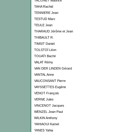
TACONET Maurice
TAHA Rachid
TENNIERE Jean
TESTUD Marc
TEULE Jean
THARAUD Jérôme et Jean
THIBAULT R.
TIMSIT Daniel
TOLSTOÏ Léon
TOUATI Bachir
VALAT Rémy
VAN DER LINDEN Gérard
VANTAL Anne
VAUCONSANT Pierre
VAYSSETTES Eugène
VENOT François
VERNE Jules
VINCENOT Jacques
WENZEL Jean-Paul
WILKIN Anthony
YAHIAOUI Kamel
YANES Yahia