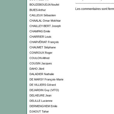
BOUZEBOUDJA Noufel
Les commentaires sont ferm
BUIES Arthur
CAILLEUX Sébastien
CHAALAL Omar Mokhtar
CHAILLEY-BERT Joseph
CHAMPAS Emile
CHARRIER Louis
CHARVÉRIAT François
CHAUMET Stéphane
CONROUX Roger
COULON Alfred
COUSIN Jacques
DAHO Jibril
DALADIER Nathalie
DE MARSY François-Marie
DE VILLIERS Gérard
DEJARDIN Guy (VITO)
DELHEURE Jean
DELILLE Lucienne
DERMENGHEM Emile
DJAOUT Tahar