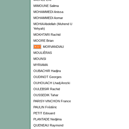
MIMOUNE Salima
MOHAMMEDI Anissa
MOHAMMEDI Aomar
MOHIA Abdellah (Muhend U
Yehyah)
MOKHTARI Rachid
MOORE Brian
MORVANDIAU
MOULIÈRAS
MOUNSI
MYRIAMA
OUBACHIR Hadjira
OUDINOT Georges
OUHOUACH Lhadj Arezki
OULEBSIR Rachid
OUSSEDIK Tahar
PARISY-VINCHON France
PAULIN Frédéric
PETIT Edouard
PLANTADE Nedjima
QUENEAU Raymond