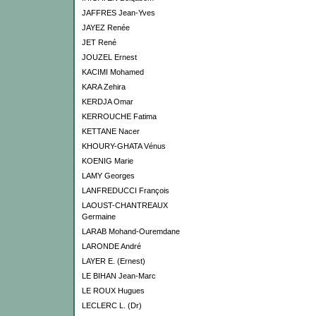
JAFFRES Jean-Yves
JAYEZ Renée
JET René
JOUZEL Ernest
KACIMI Mohamed
KARA Zehira
KERDJA Omar
KERROUCHE Fatima
KETTANE Nacer
KHOURY-GHATA Vénus
KOENIG Marie
LAMY Georges
LANFREDUCCI François
LAOUST-CHANTREAUX
Germaine
LARAB Mohand-Ouremdane
LARONDE André
LAYER E. (Ernest)
LE BIHAN Jean-Marc
LE ROUX Hugues
LECLERC L. (Dr)