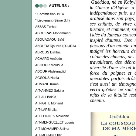
Guéddou, né en Kabyli
AUTEURS :
la Guerre d'Algérie, a
indépendance puis, au
* Commission 1914
arabisé dans son pays, 
* Lieutenant (2ème B.I.)
ses enfants, de vivre
ABBAS Ferhat
histoire, et comment, su
ABOU RAS Mohammed
l'idée du fameux couscou
ABOUADAOU Saïd
inspiré d'autres. Des
passons d'un monde anc
ABOUDA Djouhra (DJURA)
malgré les horreurs de
ABROUS Dahbia
côtoie des chacals, des 
ACHARD Amédée
travailleurs, des débro
ACHOUR Mouloud
diversité d'une vie où t
ADOUR Abdelmadjid
force du poignet et 
AGSOUS Nadia
anecdotes parfois drôle
c'est aussi un témoigna
AHMANE Kamal
verra qu'elles ne sont 
AIT-AHMED Sakina
refus de la fatalité re
AIT-ALI Belaïd
chemin.
AIT-IGHIL Mohand
AIT-LARBI Lila
AIT-LOUNES Mokrane
AIT-MENGUELLET Lounis
AIT-MOHAMED Salima
AIT-MOHAND Idir