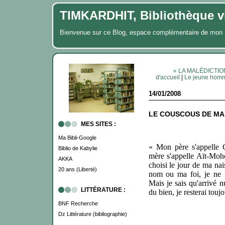
TIMKARDHIT, Bibliothèque vi
Bienvenue sur ce Blog, espace complémentaire de m
« LA MALÉDICTION
d'accueil
|
Le jeune homm
14/01/2008
LE COUSCOUS DE MA
MES SITES :
Ma Bibli-Google
« Mon père s'appelle 
Biblio de Kabylie
mère s'appelle Aït-Moho
AKKA
choisi le jour de ma nai
20 ans (Liberté)
nom ou ma foi, je ne 
Mais je sais qu'arrivé nu
LITTÉRATURE :
du bien, je resterai touj
BNF Recherche
Dz Littérature (bibliographie)