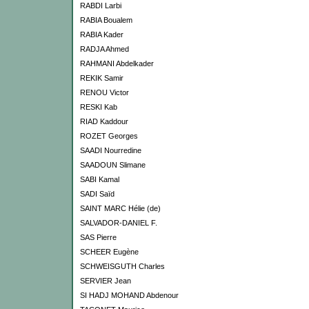
RABDI Larbi
RABIA Boualem
RABIA Kader
RADJA Ahmed
RAHMANI Abdelkader
REKIK Samir
RENOU Victor
RESKI Kab
RIAD Kaddour
ROZET Georges
SAADI Nourredine
SAADOUN Slimane
SABI Kamal
SADI Saïd
SAINT MARC Hélie (de)
SALVADOR-DANIEL F.
SAS Pierre
SCHEER Eugène
SCHWEISGUTH Charles
SERVIER Jean
SI HADJ MOHAND Abdenour