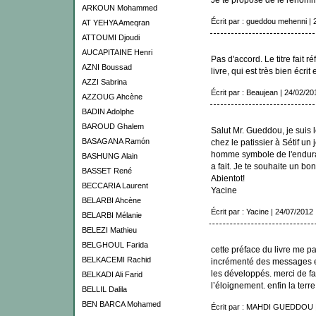
ARKOUN Mohammed
Écrit par : gueddou mehenni | 
AT YEHYA Ameqran
ATTOUMI Djoudi
AUCAPITAINE Henri
Pas d'accord. Le titre fait 
AZNI Boussad
livre, qui est très bien écri
AZZI Sabrina
Écrit par : Beaujean | 24/02/20
AZZOUG Ahcène
BADIN Adolphe
BAROUD Ghalem
Salut Mr. Gueddou, je suis
BASAGANA Ramón
chez le patissier à Sétif un j
homme symbole de l'enduran
BASHUNG Alain
a fait. Je te souhaite un 
BASSET René
Abientot!
BECCARIA Laurent
Yacine
BELARBI Ahcène
Écrit par : Yacine | 24/07/2012
BELARBI Mélanie
BELEZI Mathieu
BELGHOUL Farida
cette préface du livre me p
BELKACEMI Rachid
incrémenté des messages et
les développés. merci de fa
BELKADI Ali Farid
l’éloignement. enfin la terre
BELLIL Dalila
BEN BARCA Mohamed
Écrit par : MAHDI GUEDDOU |