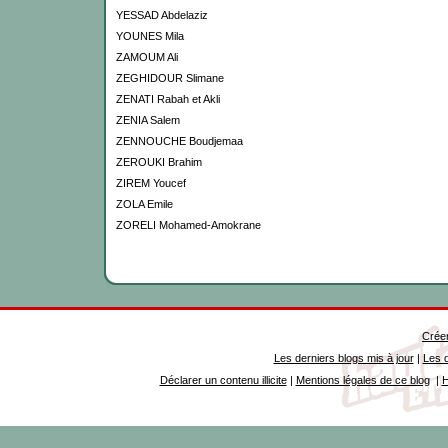
YESSAD Abdelaziz
YOUNES Mila
ZAMOUM Ali
ZEGHIDOUR Slimane
ZENATI Rabah et Akli
ZENIA Salem
ZENNOUCHE Boudjemaa
ZEROUKI Brahim
ZIREM Youcef
ZOLA Emile
ZORELI Mohamed-Amokrane
Créer
Les derniers blogs mis à jour
|
Les d
Déclarer un contenu illicite
|
Mentions légales de ce blog
|
H