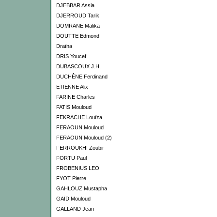
DJEBBAR Assia
DJERROUD Tarik
DOMRANE Malika
DOUTTE Edmond
Draïna
DRIS Youcef
DUBASCOUX J.H.
DUCHÊNE Ferdinand
ETIENNE Alix
FARINE Charles
FATIS Mouloud
FEKRACHE Louïza
FERAOUN Mouloud
FERAOUN Mouloud (2)
FERROUKHI Zoubir
FORTU Paul
FROBENIUS LEO
FYOT Pierre
GAHLOUZ Mustapha
GAÏD Mouloud
GALLAND Jean