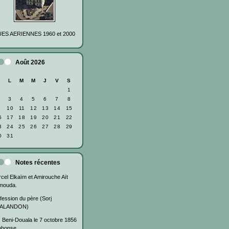
ES AERIENNES 1960 et 2000
Août 2026
D
L
M
M
J
V
S
1
3
4
5
6
7
8
10
11
12
13
14
15
6
17
18
19
20
21
22
3
24
25
26
27
28
29
0
31
Notes récentes
cel Elkaïm et Amirouche Aït
mouda.
fession du père (Sorj
ALANDON)
 Beni-Douala le 7 octobre 1856
phonse...