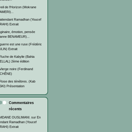
veil de l'Horizon (Mokrane
MERI)...
attendant Ramadhan (Youcef
AHI) Extrait
ginaire, émotion, pensée
eanne BENAMEUR)...
guerre est une ruse (Frédéric
LIN) Extrait
Ruche de Kabylie (Bahia
LLAL) 2ème édition
Vierge noire (Ferdinand
CHÊNE)
Rose des ténèbres. (Kab
KI) Présentation
Commentaires
récents
MDANE OUSLIMANI.
sur
En
endant Ramadhan (Youcef
AHI) Extrait