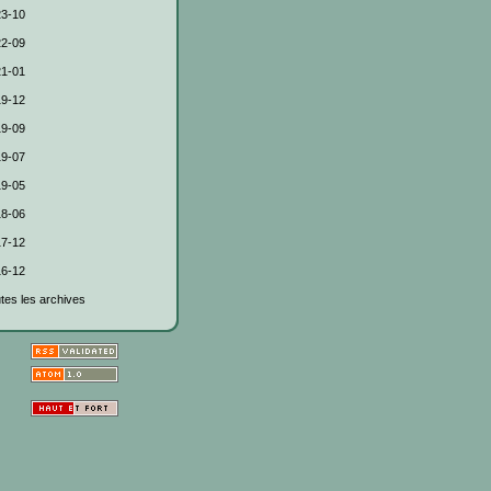
3-10
2-09
1-01
9-12
9-09
9-07
9-05
8-06
7-12
6-12
tes les archives