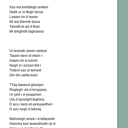
Xas ma beddlegh amkan
Nekk ur m-fkigh tansa
Lawan-im d lawan
Mi ara therrek tassa
Tasraft-iw ad d-tban
Mi tebghidh taghawsa
Ur teseidh yiwen webrid
Ttawin-kem-id irkell–i
Aawin-im d icerrid
Negh d i ezizen fell-i
Tistent xas ur temsid
Din din yekfa kulci
TTaq tawwurt ghelqen
Reglegh ula d lecqayeq
Ur yelli i d-yeqqimen
Ula d tazulight teghleq
D acu i kem-id-yessawdhen
D avu negh d lebraq
Wahmegh amek i d-tettasedh
Alamma kan tewwdhedh-iyi-d