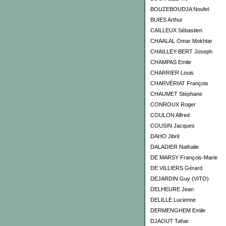
BOUZEBOUDJA Noufel
BUIES Arthur
CAILLEUX Sébastien
CHAALAL Omar Mokhtar
CHAILLEY-BERT Joseph
CHAMPAS Emile
CHARRIER Louis
CHARVÉRIAT François
CHAUMET Stéphane
CONROUX Roger
COULON Alfred
COUSIN Jacques
DAHO Jibril
DALADIER Nathalie
DE MARSY François-Marie
DE VILLIERS Gérard
DEJARDIN Guy (VITO)
DELHEURE Jean
DELILLE Lucienne
DERMENGHEM Emile
DJAOUT Tahar