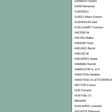
GENIAUX Charles
GRIM Mohamed
GUEDDOU
GUEDJ Eliaou-Gaston
GUENNOUN Saïd
GUILLAUMET Gustave
HACÈNE Ali
HACHID Malika
HADDAR Yazid
HADJADJ Bachir
HADJAZ Ali
HADJERES Sadek
HAMMAD Rachid
HAMOUCHE N. et H.
HANOTEAU Adolphe
HANOTEAU et LETOURNEU
HECTOR France
HUE Fernand
HUN Félix (?)
IBRAHIM
IGHILAHRIZ Louisette
IHIGATEN Belqasem