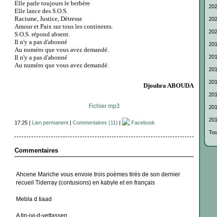
Elle parle toujours le berbère
202
Elle lance des S.O.S.
Racisme, Justice, Détresse
202
Amour et Paix sur tous les continents.
202
S.O.S. répond absent.
Il n'y a pas d'abonné
201
Au numéro que vous avez demandé.
Il n'y a pas d'abonné
201
Au numéro que vous avez demandé.
201
201
Djouhra ABOUDA
201
Fichier mp3
201
201
17:25 |
Lien permanent
|
Commentaires (11)
|
Facebook
Tou
Commentaires
Ahcene Mariche vous envoie trois poèmes tirés de son dernier
recueil Tiderray (contusions) en kabyle et en français
Mebla d tiaad
A tin-iyi-d-yettassen