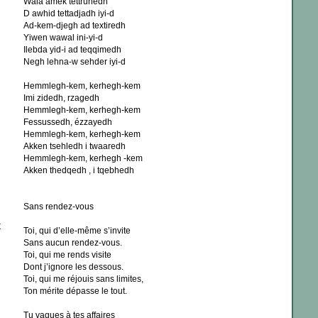
Wala amek tettruhedh
D awhid tettadjadh iyi-d
Ad-kem-djegh ad textiredh
Yiwen wawal ini-yi-d
Ilebda yid-i ad teqqimedh
Negh lehna-w sehder iyi-d
Hemmlegh-kem, kerhegh-kem
Imi zidedh, rzagedh
Hemmlegh-kem, kerhegh-kem
Fessussedh, ézzayedh
Hemmlegh-kem, kerhegh-kem
Akken tsehledh i twaaredh
Hemmlegh-kem, kerhegh -kem
Akken thedqedh , i tqebhedh
Sans rendez-vous
X
Toi, qui d’elle-même s’invite
Sans aucun rendez-vous.
Toi, qui me rends visite
Dont j’ignore les dessous.
Toi, qui me réjouis sans limites,
Ton mérite dépasse le tout.
Tu vaques à tes affaires