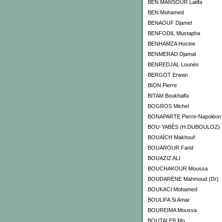
BEN MANSOUR Latifa
BEN Mohamed
BENAOUF Djamel
BENFODIL Mustapha
BENHAMZA Hocine
BENMERAD Djamal
BENREDJAL Lounès
BERGOT Erwan
BION Pierre
BITAM Boukhalfa
BOGROS Michel
BONAPARTE Pierre-Napoléon
BOU-YABÈS (H.DUBOULOZ)
BOUAÏCH Makhouf
BOUAROUR Farid
BOUAZIZ ALI
BOUCHAKOUR Moussa
BOUDARÈNE Mahmoud (Dr)
BOUKACI Mohamed
BOULIFA Si Amar
BOUREIMA Moussa
BOUTALEB Mo