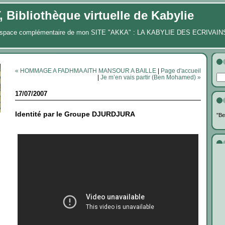
Bibliothèque virtuelle de Kabylie
 espace complémentaire de mon SITE "AKKA" : LA KABYLIE DES ECRIVAIN
« HOMMAGE A FADHMA AITH MANSOUR A BAILLE
|
Page d'accueil
|
Je m’en vais partir (Ben Mohamed) »
17/07/2007
Identité par le Groupe DJURDJURA
"Be