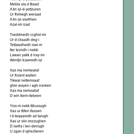
Mebla ula d ttiaad
A tin iyi-d-yettzuren
Ur fhimegh weraad
A tin iyi-ssefrhen
Azal-im izad
Txeddmedh ccghel-im
Ur d-cliaadh deg-i
Tettawdhedh iswi-m
tter tezridh i nekki
Lawan yakk d rray-im
Werdjn tcawredh-iyi
Xas ma nemwalaf
Ur frizent wallen
Tikwal nettemsaaf
gher wayen i agh-icerken
Xas ma nemxallaf
D win ikem-itebeen
Yiss-m nekk ttêussugh
Xas ur ttifen ifassen
I d-teqqaredh ad tarugh
Xas ur slin imzzughen
D isefra i ten-derrugh
U zgan d ighezfanen