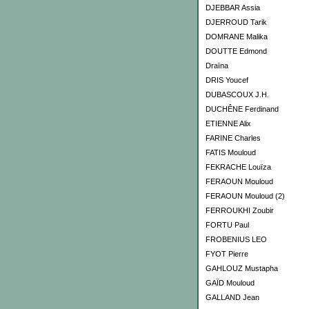
DJEBBAR Assia
DJERROUD Tarik
DOMRANE Malika
DOUTTE Edmond
Draïna
DRIS Youcef
DUBASCOUX J.H.
DUCHÊNE Ferdinand
ETIENNE Alix
FARINE Charles
FATIS Mouloud
FEKRACHE Louïza
FERAOUN Mouloud
FERAOUN Mouloud (2)
FERROUKHI Zoubir
FORTU Paul
FROBENIUS LEO
FYOT Pierre
GAHLOUZ Mustapha
GAÏD Mouloud
GALLAND Jean