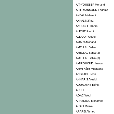
AIT-YOUSSEF Mohand
AITH MANSOUR Fadhma
AKBAL Mehenni
AKKAL Näïma
AKOUCHE Karim
ALICHE Rachid
ALLIOUI Youcef
AMARA Mohand
AMELLAL Bahia
AMELLAL Bahia (2)
AMELLAL Bahia (3)
AMIROUCHE Hamou
AMMI Kébir Mustapha
ANGLADE Jean
ANNARIS Arezki
AOUADENE Rénia
APULEE
AQACIWALI
ARABDIOU Mohamed
ARABI Malika
ARARBI Ahmed