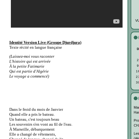
VU
Identité Version Live (Groupe Djurdjura)
Texte récité en langue française
(Laissez-moi vous raconter
2
L'histoire qui est arrivée
À la petite Fatimarie
9
Qui est partie d'Algérie
1
Le voyage a commencé)
2
3
Mar
Dans le froid du mois de Janvier
Ha
Quand elle a pris le bateau.
Un bateau, c'est toujours beau
Pro
Les souvenirs s'en vont au fil de l'eau.
CH
À Marseille, débarquement
Les
Elle a changé de vêtements,
(Al