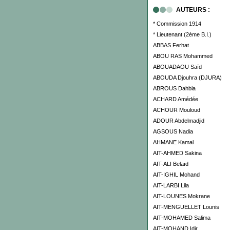
AUTEURS :
* Commission 1914
* Lieutenant (2ème B.I.)
ABBAS Ferhat
ABOU RAS Mohammed
ABOUADAOU Saïd
ABOUDA Djouhra (DJURA)
ABROUS Dahbia
ACHARD Amédée
ACHOUR Mouloud
ADOUR Abdelmadjid
AGSOUS Nadia
AHMANE Kamal
AIT-AHMED Sakina
AIT-ALI Belaïd
AIT-IGHIL Mohand
AIT-LARBI Lila
AIT-LOUNES Mokrane
AIT-MENGUELLET Lounis
AIT-MOHAMED Salima
AIT-MOHAND Idir