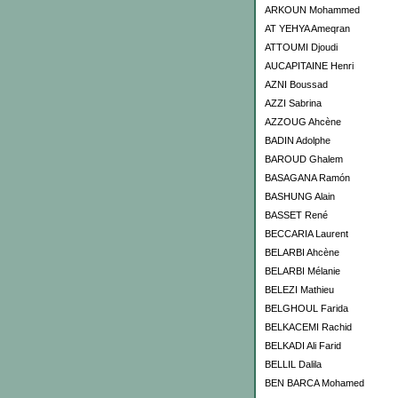
ARKOUN Mohammed
AT YEHYA Ameqran
ATTOUMI Djoudi
AUCAPITAINE Henri
AZNI Boussad
AZZI Sabrina
AZZOUG Ahcène
BADIN Adolphe
BAROUD Ghalem
BASAGANA Ramón
BASHUNG Alain
BASSET René
BECCARIA Laurent
BELARBI Ahcène
BELARBI Mélanie
BELEZI Mathieu
BELGHOUL Farida
BELKACEMI Rachid
BELKADI Ali Farid
BELLIL Dalila
BEN BARCA Mohamed