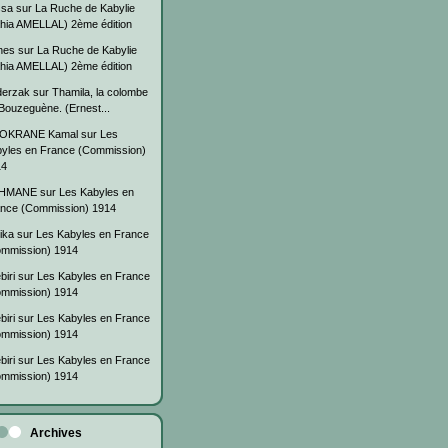
ssa
sur
La Ruche de Kabylie
hia AMELLAL) 2ème édition
nes
sur
La Ruche de Kabylie
hia AMELLAL) 2ème édition
derzak
sur
Thamila, la colombe
Bouzeguène. (Ernest...
OKRANE Kamal
sur
Les
yles en France (Commission)
14
HMANE
sur
Les Kabyles en
nce (Commission) 1914
ika
sur
Les Kabyles en France
mmission) 1914
biri
sur
Les Kabyles en France
mmission) 1914
biri
sur
Les Kabyles en France
mmission) 1914
biri
sur
Les Kabyles en France
mmission) 1914
Archives