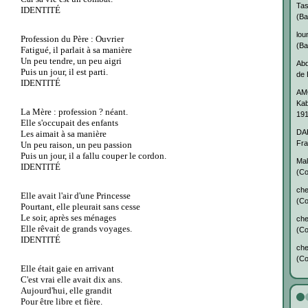
Ta
IDENTITÉ
(Ba
lou
Profession du Père : Ouvrier
(Ba
Fatigué, il parlait à sa manière
Un peu tendre, un peu aigri
Ab
Puis un jour, il est parti.
de 
IDENTITÉ
AM
Kab
La Mère : profession ? néant.
19
Elle s'occupait des enfants
DA
Les aimait à sa manière
Fra
Un peu raison, un peu passion
Puis un jour, il a fallu couper le cordon.
Mal
IDENTITÉ
(Co
che
Elle avait l'air d'une Princesse
(Co
Pourtant, elle pleurait sans cesse
Le soir, après ses ménages
che
Elle rêvait de grands voyages.
(Co
IDENTITÉ
che
(Co
Elle était gaie en arrivant
C'est vrai elle avait dix ans.
Aujourd'hui, elle grandit
Pour être libre et fière.