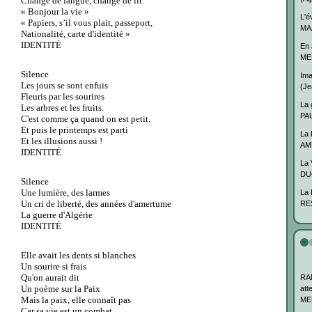
Changé de langue, changé de lit.
« Bonjour la vie »
L'é
« Papiers, s’il vous plait, passeport,
MAA
Nationalité, carte d'identité »
IDENTITÉ
En 
MER
Silence
Ima
Les jours se sont enfuis
(J
Fleuris par les sourires
La 
Les arbres et les fruits.
PAU
C'est comme ça quand on est petit.
Et puis le printemps est parti
La 
Et les illusions aussi !
AME
IDENTITÉ
La 
DU
Silence
Une lumière, des larmes
La 
Un cri de liberté, des années d'amertume
RES
La guerre d'Algérie
IDENTITÉ
Elle avait les dents si blanches
Un sourire si frais
Qu'on aurait dit
RA
Un poème sur la Paix
att
Mais la paix, elle connaît pas
MER
Car sa vie est un combat.