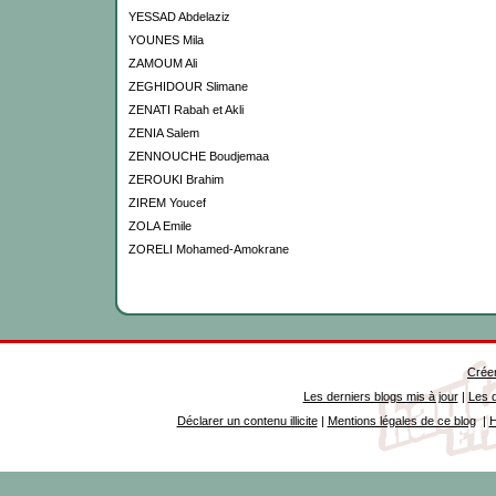
YESSAD Abdelaziz
YOUNES Mila
ZAMOUM Ali
ZEGHIDOUR Slimane
ZENATI Rabah et Akli
ZENIA Salem
ZENNOUCHE Boudjemaa
ZEROUKI Brahim
ZIREM Youcef
ZOLA Emile
ZORELI Mohamed-Amokrane
Créer
Les derniers blogs mis à jour
|
Les d
Déclarer un contenu illicite
|
Mentions légales de ce blog
|
H