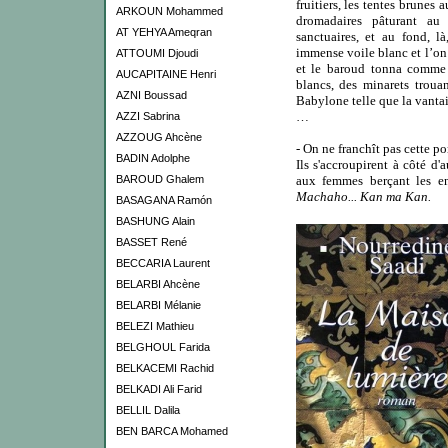
fruitiers, les tentes brunes
ARKOUN Mohammed
dromadaires pâturant au
AT YEHYA Ameqran
sanctuaires, et au fond, l
immense voile blanc et l’on
ATTOUMI Djoudi
et le baroud tonna comme 
AUCAPITAINE Henri
blancs, des minarets trouan
AZNI Boussad
Babylone telle que la vantai
…
AZZI Sabrina
AZZOUG Ahcène
- On ne franchît pas cette p
BADIN Adolphe
Ils s'accroupirent à côté d'a
BAROUD Ghalem
aux femmes berçant les en
Machaho...
Kan ma Kan.
BASAGANA Ramón
BASHUNG Alain
BASSET René
BECCARIA Laurent
BELARBI Ahcène
BELARBI Mélanie
BELEZI Mathieu
BELGHOUL Farida
BELKACEMI Rachid
BELKADI Ali Farid
BELLIL Dalila
BEN BARCA Mohamed