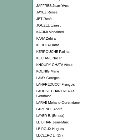
JAFFRES Jean-Yves
JAYEZ Renée
JET René
JOUZEL Ernest
KACIMI Mohamed
KARA Zehira
KERDJA Omar
KERROUCHE Fatima
KETTANE Nacer
KHOURY-GHATA Vénus
KOENIG Marie
LAMY Georges
LANFREDUCCI François
LAOUST-CHANTREAUX
Germaine
LARAB Mohand-Ouremdane
LARONDE André
LAYER E. (Ernest)
LE BIHAN Jean-Marc
LE ROUX Hugues
LECLERC L. (Dr)