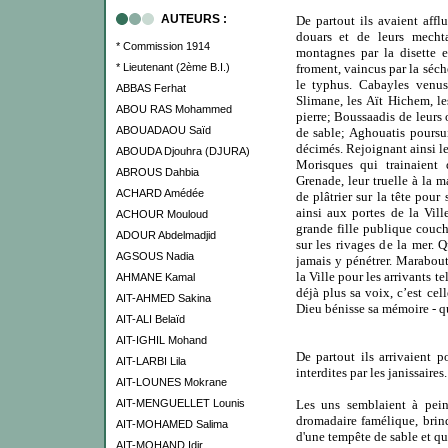
AUTEURS :
De partout ils avaient afflu
douars et de leurs mecht
* Commission 1914
montagnes par la disette e
* Lieutenant (2ème B.I.)
froment, vaincus par la séch
le typhus. Cabayles venus
ABBAS Ferhat
Slimane, les Aït Hichem, le
ABOU RAS Mohammed
pierre; Boussaadis de leurs 
ABOUADAOU Saïd
de sable; Aghouatis poursu
décimés. Rejoignant ainsi les
ABOUDA Djouhra (DJURA)
Morisques qui trainaient
ABROUS Dahbia
Grenade, leur truelle à la m
ACHARD Amédée
de plâtrier sur la tête pour 
ainsi aux portes de la Ville
ACHOUR Mouloud
grande fille publique couc
ADOUR Abdelmadjid
sur les rivages de la mer. 
AGSOUS Nadia
jamais y pénétrer. Marabout
la Ville pour les arrivants t
AHMANE Kamal
déjà plus sa voix, c’est ce
AIT-AHMED Sakina
Dieu bénisse sa mémoire - qu
AIT-ALI Belaïd
AIT-IGHIL Mohand
De partout ils arrivaient p
AIT-LARBI Lila
interdites par les janissaires.
AIT-LOUNES Mokrane
AIT-MENGUELLET Lounis
Les uns semblaient à pein
dromadaire famélique, brinq
AIT-MOHAMED Salima
d'une tempête de sable et q
AIT-MOHAND Idir