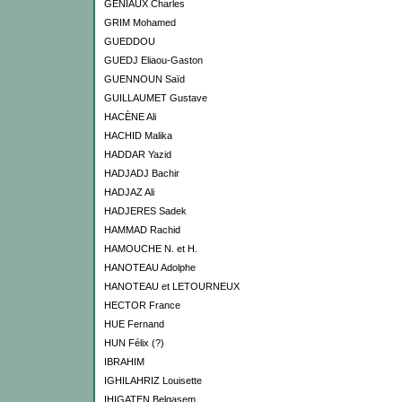
GENIAUX Charles
GRIM Mohamed
GUEDDOU
GUEDJ Eliaou-Gaston
GUENNOUN Saïd
GUILLAUMET Gustave
HACÈNE Ali
HACHID Malika
HADDAR Yazid
HADJADJ Bachir
HADJAZ Ali
HADJERES Sadek
HAMMAD Rachid
HAMOUCHE N. et H.
HANOTEAU Adolphe
HANOTEAU et LETOURNEUX
HECTOR France
HUE Fernand
HUN Félix (?)
IBRAHIM
IGHILAHRIZ Louisette
IHIGATEN Belqasem