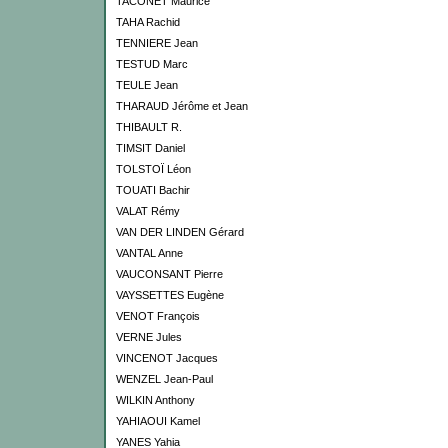
TACONET Maurice
TAHA Rachid
TENNIERE Jean
TESTUD Marc
TEULE Jean
THARAUD Jérôme et Jean
THIBAULT R.
TIMSIT Daniel
TOLSTOÏ Léon
TOUATI Bachir
VALAT Rémy
VAN DER LINDEN Gérard
VANTAL Anne
VAUCONSANT Pierre
VAYSSETTES Eugène
VENOT François
VERNE Jules
VINCENOT Jacques
WENZEL Jean-Paul
WILKIN Anthony
YAHIAOUI Kamel
YANES Yahia