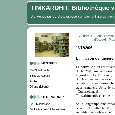
TIMKARDHIT, Bibliothèque vi
Bienvenue sur ce Blog, espace complémentaire de m
« Ouardia l- Lounis : l'
d'accueil
|
Plu
13/12/2008
La maison de lumière 
MES SITES :
La nouvelle a dû courir à la
Ma Bibli-Google
de la Ville on se bouscul
s'égosiller : De l’ouvrage, 
Biblio de Kabylie
du Dey! Les recruteurs scru
AKKA
tentaient de se donner bo
20 ans (Liberté)
questionnaient : As-tu déjà 
- Oui, moi, moi!
Tous affirmatifs, en choeur, t
LITTÉRATURE :
Voilà longtemps que certa
BNF Recherche
pénétrer la ville, la Vill
Dz Littérature (bibliographie)
interdite que protégeaient le