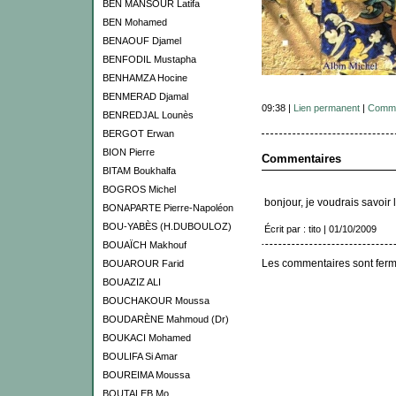
BEN MANSOUR Latifa
BEN Mohamed
BENAOUF Djamel
BENFODIL Mustapha
BENHAMZA Hocine
BENMERAD Djamal
09:38 |
Lien permanent
|
Comme
BENREDJAL Lounès
BERGOT Erwan
BION Pierre
Commentaires
BITAM Boukhalfa
BOGROS Michel
bonjour, je voudrais savoir l
BONAPARTE Pierre-Napoléon
BOU-YABÈS (H.DUBOULOZ)
Écrit par : tito | 01/10/2009
BOUAÏCH Makhouf
Les commentaires sont ferm
BOUAROUR Farid
BOUAZIZ ALI
BOUCHAKOUR Moussa
BOUDARÈNE Mahmoud (Dr)
BOUKACI Mohamed
BOULIFA Si Amar
BOUREIMA Moussa
BOUTALEB Mo