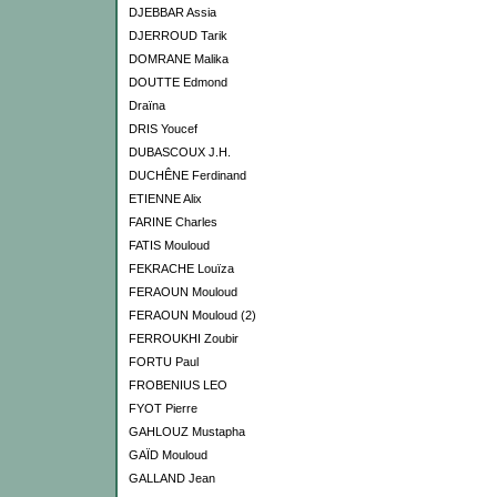
DJEBBAR Assia
DJERROUD Tarik
DOMRANE Malika
DOUTTE Edmond
Draïna
DRIS Youcef
DUBASCOUX J.H.
DUCHÊNE Ferdinand
ETIENNE Alix
FARINE Charles
FATIS Mouloud
FEKRACHE Louïza
FERAOUN Mouloud
FERAOUN Mouloud (2)
FERROUKHI Zoubir
FORTU Paul
FROBENIUS LEO
FYOT Pierre
GAHLOUZ Mustapha
GAÏD Mouloud
GALLAND Jean