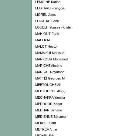
LEMOINE Karine
LEOTARD François
LIOREL Jules
LOUATAH Sabri
LOUELH Youssef-Khider
MAHIOUT Farid
MALEK Ali
MALOT Hector
MAMMERI Mouloud
MANKOUR Mohamed
MARICHE Ahcène
MARIVAL Raymond
MATTÉÏ Georges M.
MEBTOUCHE Ali
MEBTOUCHE Ali (2)
MECHAKRA Yamina
MEDDOUR Kader
MEDHAR Slimane
MEDIENNE Bénamar
MEKBEL Saïd
METREF Amar
MICHEL Eric