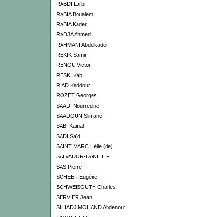
RABDI Larbi
RABIA Boualem
RABIA Kader
RADJA Ahmed
RAHMANI Abdelkader
REKIK Samir
RENOU Victor
RESKI Kab
RIAD Kaddour
ROZET Georges
SAADI Nourredine
SAADOUN Slimane
SABI Kamal
SADI Saïd
SAINT MARC Hélie (de)
SALVADOR-DANIEL F.
SAS Pierre
SCHEER Eugène
SCHWEISGUTH Charles
SERVIER Jean
SI HADJ MOHAND Abdenour