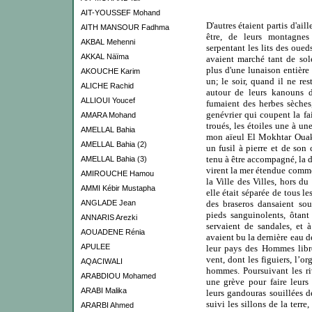
AIT-YOUSSEF Mohand
D'autres étaient partis d'ai
AITH MANSOUR Fadhma
être, de leurs montagnes 
AKBAL Mehenni
serpentant les lits des oueds
AKKAL Näïma
avaient marché tant de sol
plus d'une lunaison entièr
AKOUCHE Karim
un; le soir, quand il ne res
ALICHE Rachid
autour de leurs kanouns 
ALLIOUI Youcef
fumaient des herbes sèches
genévrier qui coupent la fai
AMARA Mohand
troués, les étoiles une à u
AMELLAL Bahia
mon aïeul El Mokhtar Ouakl
AMELLAL Bahia (2)
un fusil à pierre et de son 
tenu à être accompagné, la di
AMELLAL Bahia (3)
virent la mer étendue comme 
AMIROUCHE Hamou
la Ville des Villes, hors du
AMMI Kébir Mustapha
elle était séparée de tous le
ANGLADE Jean
des braseros dansaient sou
pieds sanguinolents, ôtan
ANNARIS Arezki
servaient de sandales, et 
AOUADENE Rénia
avaient bu la dernière eau de
APULEE
leur pays des Hommes libr
vent, dont les figuiers, l’or
AQACIWALI
hommes. Poursuivant les riv
ARABDIOU Mohamed
une grève pour faire leurs 
ARABI Malika
leurs gandouras souillées de
suivi les sillons de la terre,
ARARBI Ahmed