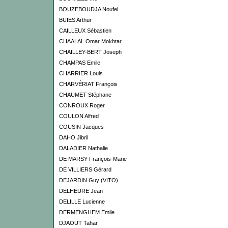
BOUZEBOUDJA Noufel
BUIES Arthur
CAILLEUX Sébastien
CHAALAL Omar Mokhtar
CHAILLEY-BERT Joseph
CHAMPAS Emile
CHARRIER Louis
CHARVÉRIAT François
CHAUMET Stéphane
CONROUX Roger
COULON Alfred
COUSIN Jacques
DAHO Jibril
DALADIER Nathalie
DE MARSY François-Marie
DE VILLIERS Gérard
DEJARDIN Guy (VITO)
DELHEURE Jean
DELILLE Lucienne
DERMENGHEM Emile
DJAOUT Tahar