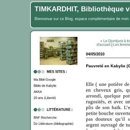
TIMKARDHIT, Bibliothèque vi
Bienvenue sur ce Blog, espace complémentaire de m
« Le Djurdjura à tr
d'accueil
|
Les femme
04/05/2010
Pauvreté en Kabylie 
MES SITES :
Ma Bibli-Google
Elle ( une potière de
Biblio de Kabylie
en cheveux gris, qu
AKKA
arrondi, quelque pot
20 ans (Liberté)
rugosités, et avec u
plis de son haïk. L’e
LITTÉRATURE :
petite bouche ouverte
BNF Recherche
pas douteux qu’il 
Dz Littérature (bibliographie)
argent ouvragé de tu