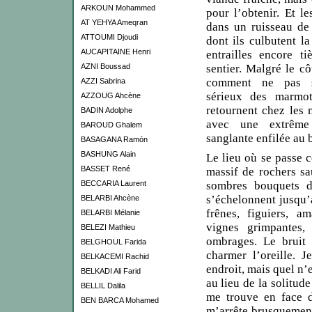
ARKOUN Mohammed
pour l’obtenir. Et le
AT YEHYA Ameqran
dans un ruisseau de 
ATTOUMI Djoudi
dont ils culbutent la
AUCAPITAINE Henri
entrailles encore ti
AZNI Boussad
sentier. Malgré le cô
comment ne pas s’
AZZI Sabrina
sérieux des marmot
AZZOUG Ahcène
retournent chez les
BADIN Adolphe
avec une extrême 
BAROUD Ghalem
sanglante enfilée au 
BASAGANA Ramón
BASHUNG Alain
Le lieu où se passe 
BASSET René
massif de rochers s
BECCARIA Laurent
sombres bouquets d
s’échelonnent jusqu’
BELARBI Ahcène
frênes, figuiers, am
BELARBI Mélanie
vignes grimpantes,
BELEZI Mathieu
ombrages. Le bruit
BELGHOUL Farida
charmer l’oreille. 
BELKACEMI Rachid
endroit, mais quel n
BELKADI Ali Farid
au lieu de la solitude
BELLIL Dalila
me trouve en face d
BEN BARCA Mohamed
m’arrête brusquement