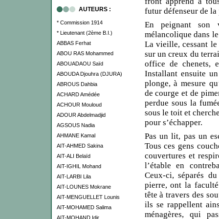
front apprend à to
AUTEURS :
futur défenseur de la 
* Commission 1914
En peignant son v
* Lieutenant (2ème B.I.)
mélancolique dans le
La vieille, cessant le
ABBAS Ferhat
sur un creux du terrai
ABOU RAS Mohammed
office de chenets, 
ABOUADAOU Saïd
Installant ensuite u
ABOUDA Djouhra (DJURA)
plonge, à mesure qu
ABROUS Dahbia
de courge et de pimen
ACHARD Amédée
perdue sous la fumée
ACHOUR Mouloud
sous le toit et cherch
ADOUR Abdelmadjid
pour s’échapper.
AGSOUS Nadia
Pas un lit, pas un es
AHMANE Kamal
Tous ces gens couche
AIT-AHMED Sakina
couvertures et respir
AIT-ALI Belaïd
l’étable en contreb
AIT-IGHIL Mohand
Ceux-ci, séparés du
AIT-LARBI Lila
pierre, ont la facult
AIT-LOUNES Mokrane
tête à travers des so
AIT-MENGUELLET Lounis
ils se rappellent ai
AIT-MOHAMED Salima
ménagères, qui pas
AIT-MOHAND Idir