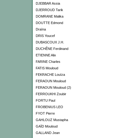
DJEBBAR Assia
DJERROUD Tarik
DOMRANE Malika
DOUTTE Edmond
Draïna
DRIS Youcef
DUBASCOUX J.H.
DUCHÊNE Ferdinand
ETIENNE Alix
FARINE Charles
FATIS Mouloud
FEKRACHE Louïza
FERAOUN Mouloud
FERAOUN Mouloud (2)
FERROUKHI Zoubir
FORTU Paul
FROBENIUS LEO
FYOT Pierre
GAHLOUZ Mustapha
GAÏD Mouloud
GALLAND Jean