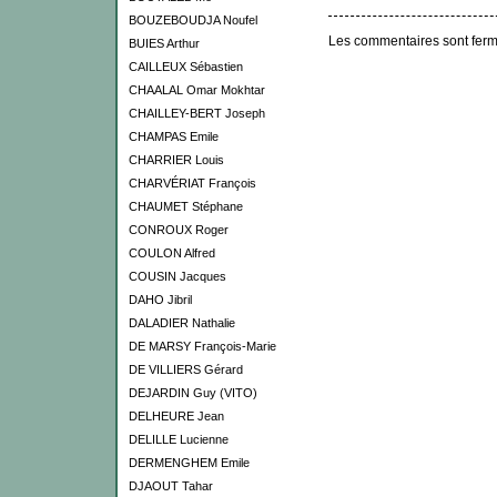
BOUZEBOUDJA Noufel
Les commentaires sont ferm
BUIES Arthur
CAILLEUX Sébastien
CHAALAL Omar Mokhtar
CHAILLEY-BERT Joseph
CHAMPAS Emile
CHARRIER Louis
CHARVÉRIAT François
CHAUMET Stéphane
CONROUX Roger
COULON Alfred
COUSIN Jacques
DAHO Jibril
DALADIER Nathalie
DE MARSY François-Marie
DE VILLIERS Gérard
DEJARDIN Guy (VITO)
DELHEURE Jean
DELILLE Lucienne
DERMENGHEM Emile
DJAOUT Tahar