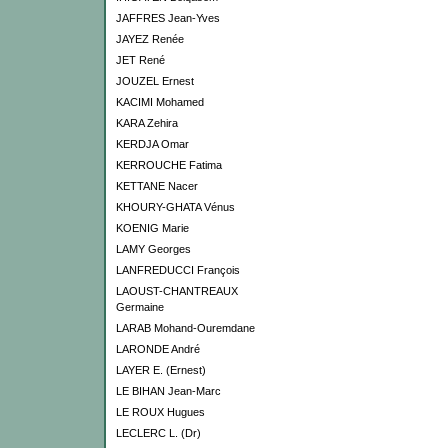
JAFFRES Jean-Yves
JAYEZ Renée
JET René
JOUZEL Ernest
KACIMI Mohamed
KARA Zehira
KERDJA Omar
KERROUCHE Fatima
KETTANE Nacer
KHOURY-GHATA Vénus
KOENIG Marie
LAMY Georges
LANFREDUCCI François
LAOUST-CHANTREAUX
Germaine
LARAB Mohand-Ouremdane
LARONDE André
LAYER E. (Ernest)
LE BIHAN Jean-Marc
LE ROUX Hugues
LECLERC L. (Dr)