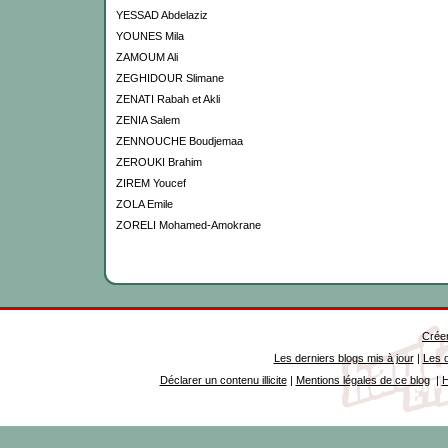
YESSAD Abdelaziz
YOUNES Mila
ZAMOUM Ali
ZEGHIDOUR Slimane
ZENATI Rabah et Akli
ZENIA Salem
ZENNOUCHE Boudjemaa
ZEROUKI Brahim
ZIREM Youcef
ZOLA Emile
ZORELI Mohamed-Amokrane
Créer
Les derniers blogs mis à jour
|
Les d
Déclarer un contenu illicite
|
Mentions légales de ce blog
|
H