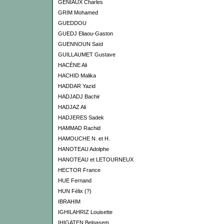
GENIAUX Charles
GRIM Mohamed
GUEDDOU
GUEDJ Eliaou-Gaston
GUENNOUN Saïd
GUILLAUMET Gustave
HACÈNE Ali
HACHID Malika
HADDAR Yazid
HADJADJ Bachir
HADJAZ Ali
HADJERES Sadek
HAMMAD Rachid
HAMOUCHE N. et H.
HANOTEAU Adolphe
HANOTEAU et LETOURNEUX
HECTOR France
HUE Fernand
HUN Félix (?)
IBRAHIM
IGHILAHRIZ Louisette
IHIGATEN Belqasem