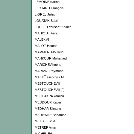
LEMOINE Karine
LEOTARD François
LIOREL Jules
LOUATAH Sabri
LOUELH Youssef-Khider
MAHIOUT Farid
MALEK Ali
MALOT Hector
MAMMERI Mouloud
MANKOUR Mohamed
MARICHE Ahcène
MARIVAL Raymond
MATTÉÏ Georges M.
MEBTOUCHE Ali
MEBTOUCHE Ali (2)
MECHAKRA Yamina
MEDDOUR Kader
MEDHAR Slimane
MEDIENNE Bénamar
MEKBEL Saïd
METREF Amar
MICHEL Eric