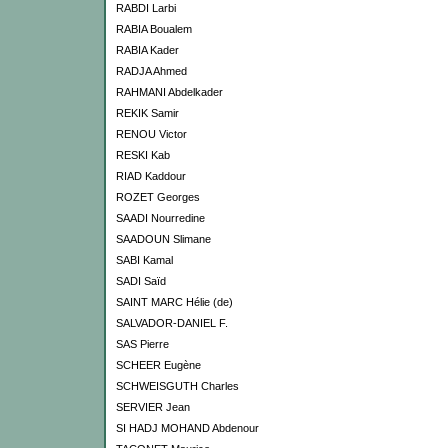
RABDI Larbi
RABIA Boualem
RABIA Kader
RADJA Ahmed
RAHMANI Abdelkader
REKIK Samir
RENOU Victor
RESKI Kab
RIAD Kaddour
ROZET Georges
SAADI Nourredine
SAADOUN Slimane
SABI Kamal
SADI Saïd
SAINT MARC Hélie (de)
SALVADOR-DANIEL F.
SAS Pierre
SCHEER Eugène
SCHWEISGUTH Charles
SERVIER Jean
SI HADJ MOHAND Abdenour