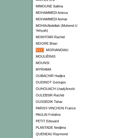
MIMOUNE Salima
MOHAMMEDI Anissa
MOHAMMEDI Aomar
MOHIA Abdellah (Muhend U
Yehyah)
MOKHTARI Rachid
MOORE Brian
MORVANDIAU
MOULIÈRAS
MOUNSI
MYRIAMA
OUBACHIR Hadjira
OUDINOT Georges
OUHOUACH Lhadj Arezki
OULEBSIR Rachid
OUSSEDIK Tahar
PARISY-VINCHON France
PAULIN Frédéric
PETIT Edouard
PLANTADE Nedjima
QUENEAU Raymond