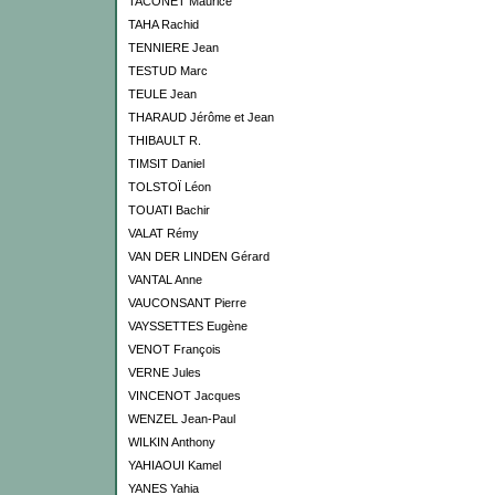
TACONET Maurice
TAHA Rachid
TENNIERE Jean
TESTUD Marc
TEULE Jean
THARAUD Jérôme et Jean
THIBAULT R.
TIMSIT Daniel
TOLSTOÏ Léon
TOUATI Bachir
VALAT Rémy
VAN DER LINDEN Gérard
VANTAL Anne
VAUCONSANT Pierre
VAYSSETTES Eugène
VENOT François
VERNE Jules
VINCENOT Jacques
WENZEL Jean-Paul
WILKIN Anthony
YAHIAOUI Kamel
YANES Yahia