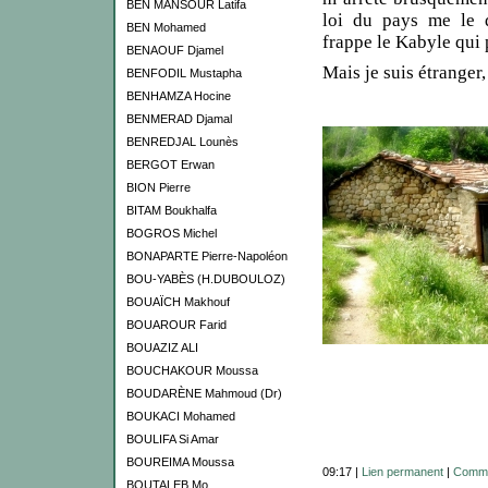
BEN MANSOUR Latifa
loi du pays me le 
BEN Mohamed
frappe le Kabyle qui 
BENAOUF Djamel
Mais je suis étranger
BENFODIL Mustapha
BENHAMZA Hocine
BENMERAD Djamal
BENREDJAL Lounès
BERGOT Erwan
BION Pierre
BITAM Boukhalfa
BOGROS Michel
BONAPARTE Pierre-Napoléon
BOU-YABÈS (H.DUBOULOZ)
BOUAÏCH Makhouf
BOUAROUR Farid
BOUAZIZ ALI
BOUCHAKOUR Moussa
BOUDARÈNE Mahmoud (Dr)
BOUKACI Mohamed
BOULIFA Si Amar
BOUREIMA Moussa
09:17 |
Lien permanent
|
Comme
BOUTALEB Mo