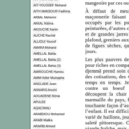
mangeoire par ces ou
AIT-YOUSSEF Mohand
À défaut de meub
AITH MANSOUR Fadhma
maçonnerie faisant
AKBAL Mehenni
occupés par les po
AKKAL Näïma
peinturées, d’autres 
AKOUCHE Karim
et de grandes jarre
ALICHE Rachid
plafond, greniers aux
ALLIOUI Youcef
de figues sèches, qu
AMARA Mohand
jours.
AMELLAL Bahia
Les plus pauvres d
AMELLAL Bahia (2)
pour riches en compa
AMELLAL Bahia (3)
djemmâ prend soin d
AMIROUCHE Hamou
des cotisations, des 
AMMI Kébir Mustapha
temps en temps. Je
ANGLADE Jean
contre un boeuf
ANNARIS Arezki
découpent la chair 
AOUADENE Rénia
marmaille du pays, f
APULEE
touchante façon d’ass
AQACIWALI
l’enfant. Il est diff
ARABDIOU Mohamed
varié de haillons, jo
ARABI Malika
saleté pittoresque.
ARARBI Ahmed
viande fraîche, mais 