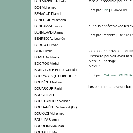
font leur possible pour que 
BEN MANSOUR Latifa
BEN Mohamed
Écrit par :
Idir
| 10/04/2009
BENAOUF Djamel
BENFODIL Mustapha
tu nous appâtes avec tes extr
BENHAMZA Hocine
BENMERAD Djamal
Écrit par : rennette | 18/09/200
BENREDJAL Lounès
BERGOT Erwan
Cela donne envie de continue
BION Pierre
J 'espère pouvoir avoir la su
BITAM Boukhalfa
Merci du partage .
BOGROS Michel
Mexluf .
BONAPARTE Pierre-Napoléon
Écrit par :
Makhlouf BOUGHA
BOU-YABÈS (H.DUBOULOZ)
BOUAÏCH Makhouf
Les commentaires sont ferm
BOUAROUR Farid
BOUAZIZ ALI
BOUCHAKOUR Moussa
BOUDARÈNE Mahmoud (Dr)
BOUKACI Mohamed
BOULIFA Si Amar
BOUREIMA Moussa
BOUTALEB Mo