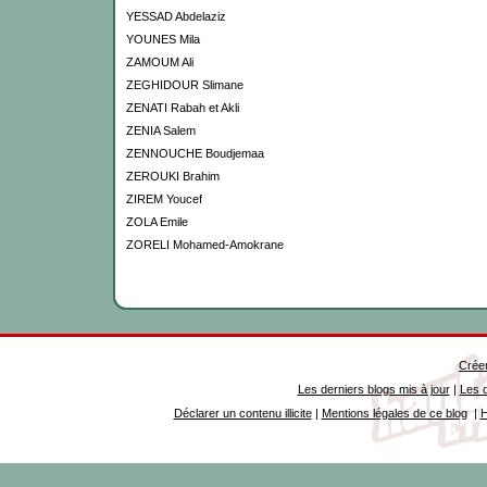
YESSAD Abdelaziz
YOUNES Mila
ZAMOUM Ali
ZEGHIDOUR Slimane
ZENATI Rabah et Akli
ZENIA Salem
ZENNOUCHE Boudjemaa
ZEROUKI Brahim
ZIREM Youcef
ZOLA Emile
ZORELI Mohamed-Amokrane
Créer
Les derniers blogs mis à jour
|
Les d
Déclarer un contenu illicite
|
Mentions légales de ce blog
|
H