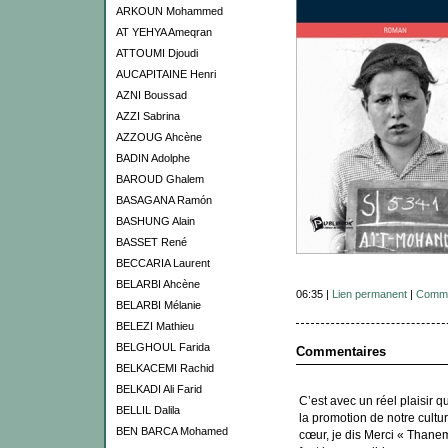
ARKOUN Mohammed
AT YEHYA Ameqran
ATTOUMI Djoudi
AUCAPITAINE Henri
AZNI Boussad
AZZI Sabrina
AZZOUG Ahcène
BADIN Adolphe
BAROUD Ghalem
BASAGANA Ramón
BASHUNG Alain
BASSET René
BECCARIA Laurent
BELARBI Ahcène
06:35 |
Lien permanent
|
Comme
BELARBI Mélanie
BELEZI Mathieu
BELGHOUL Farida
Commentaires
BELKACEMI Rachid
BELKADI Ali Farid
C’est avec un réel plaisir 
BELLIL Dalila
la promotion de notre cultu
BEN BARCA Mohamed
cœur, je dis Merci « Thanemi