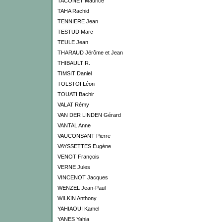
TACONET Maurice
TAHA Rachid
TENNIERE Jean
TESTUD Marc
TEULE Jean
THARAUD Jérôme et Jean
THIBAULT R.
TIMSIT Daniel
TOLSTOÏ Léon
TOUATI Bachir
VALAT Rémy
VAN DER LINDEN Gérard
VANTAL Anne
VAUCONSANT Pierre
VAYSSETTES Eugène
VENOT François
VERNE Jules
VINCENOT Jacques
WENZEL Jean-Paul
WILKIN Anthony
YAHIAOUI Kamel
YANES Yahia