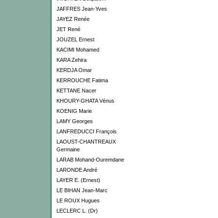
JAFFRES Jean-Yves
JAYEZ Renée
JET René
JOUZEL Ernest
KACIMI Mohamed
KARA Zehira
KERDJA Omar
KERROUCHE Fatima
KETTANE Nacer
KHOURY-GHATA Vénus
KOENIG Marie
LAMY Georges
LANFREDUCCI François
LAOUST-CHANTREAUX
Germaine
LARAB Mohand-Ouremdane
LARONDE André
LAYER E. (Ernest)
LE BIHAN Jean-Marc
LE ROUX Hugues
LECLERC L. (Dr)