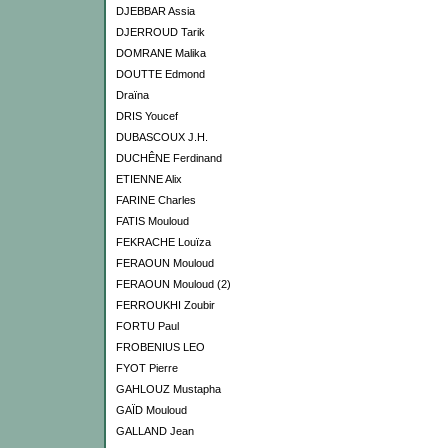
DJEBBAR Assia
DJERROUD Tarik
DOMRANE Malika
DOUTTE Edmond
Draïna
DRIS Youcef
DUBASCOUX J.H.
DUCHÊNE Ferdinand
ETIENNE Alix
FARINE Charles
FATIS Mouloud
FEKRACHE Louïza
FERAOUN Mouloud
FERAOUN Mouloud (2)
FERROUKHI Zoubir
FORTU Paul
FROBENIUS LEO
FYOT Pierre
GAHLOUZ Mustapha
GAÏD Mouloud
GALLAND Jean