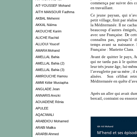
commença par suivre des cou
AIT-YOUSSEF Mohand
en travaillant.
AITH MANSOUR Fadhma
Ce jeune paysan, qui n’ava
AKBAL Mehenni
petit village, finit par réali
la Méditerranée. Il ne cacha
AKKAL Näïma
beaucoup d’autres émigrés
AKOUCHE Karim
avec une Française. De cette
ALICHE Rachid
connaîtra pas, puisqu’il 
ALLIOUI Youcef
temps avant sa naissance.
Française : Mariette Clara.
AMARA Mohand
Avant de quitter le pays, A
AMELLAL Bahia
qui ne tarda pas à le quitte
AMELLAL Bahia (2)
leur très jeune âge, lui-mêm
AMELLAL Bahia (3)
l’aveuglette par sa mère ; il
aînées.
Son célibat retro
AMIROUCHE Hamou
Méditerranée en quête d’ave
AMMI Kébir Mustapha
ANGLADE Jean
Après un aller qui avait dur
ANNARIS Arezki
bercail, contraint ou ensorc
AOUADENE Rénia
APULEE
AQACIWALI
ARABDIOU Mohamed
ARABI Malika
ARARBI Ahmed