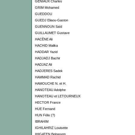
GENIAUX Charles
GRIM Mohamed
GUEDDOU
GUEDJ Eliaou-Gaston
GUENNOUN Saïd
GUILLAUMET Gustave
HACÈNE Ali
HACHID Malika
HADDAR Yazid
HADJADJ Bachir
HADJAZ Ali
HADJERES Sadek
HAMMAD Rachid
HAMOUCHE N. et H.
HANOTEAU Adolphe
HANOTEAU et LETOURNEUX
HECTOR France
HUE Fernand
HUN Félix (?)
IBRAHIM
IGHILAHRIZ Louisette
IHIGATEN Belqasem