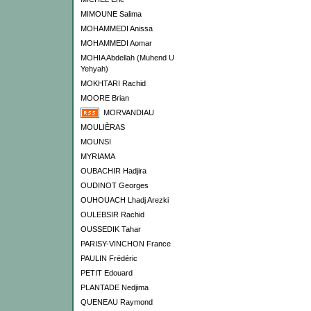
MIMOUNE Salima
MOHAMMEDI Anissa
MOHAMMEDI Aomar
MOHIA Abdellah (Muhend U
Yehyah)
MOKHTARI Rachid
MOORE Brian
MORVANDIAU
MOULIÈRAS
MOUNSI
MYRIAMA
OUBACHIR Hadjira
OUDINOT Georges
OUHOUACH Lhadj Arezki
OULEBSIR Rachid
OUSSEDIK Tahar
PARISY-VINCHON France
PAULIN Frédéric
PETIT Edouard
PLANTADE Nedjima
QUENEAU Raymond