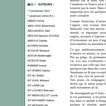
héritier. Par la suite, elle
l’emmener en France pour l
AUTEURS :
tenaient pas la route. Dans t
* Commission 1914
emportant avec lui quelques 
aimé connaître.
* Lieutenant (2ème B.I.)
ABBAS Ferhat
Comme beaucoup d’autres v
l’argent, cela voulait di
ABOU RAS Mohammed
Marseille. Une fois arrivés 
ABOUADAOU Saïd
monde, se regrouper pour
ABOUDA Djouhra (DJURA)
emploi, accepter n’importe q
d’économiser un peu d’arg
ABROUS Dahbia
leurs familles en attendant l
ACHARD Amédée
Ce qui, malheureusement, 
ACHOUR Mouloud
d’années en années, ce jour 
ADOUR Abdelmadjid
Pris au piège, ils gommaien
AGSOUS Nadia
vie. Les uns s’oubliaient 
existence que celle qui leur 
AHMANE Kamal
quelques-uns dans des cercue
AIT-AHMED Sakina
Amokrane ne fit pas exceptio
AIT-ALI Belaïd
de 12 ans, rien ne pouvait l
Très jeune, en compagnie 
AIT-IGHIL Mohand
destin qui le mena jusqu’à
AIT-LARBI Lila
mille kilomètres de là.
AIT-LOUNES Mokrane
De montagnard qu’il était, 
AIT-MENGUELLET Lounis
la vie parisienne, à tel poi
AIT-MOHAMED Salima
bas, dans ce monde si étrang
puisque le résultat, aprè
AIT-MOHAND Idir