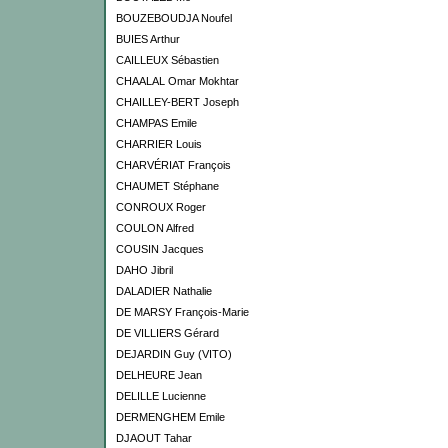
BOUZEBOUDJA Noufel
BUIES Arthur
CAILLEUX Sébastien
CHAALAL Omar Mokhtar
CHAILLEY-BERT Joseph
CHAMPAS Emile
CHARRIER Louis
CHARVÉRIAT François
CHAUMET Stéphane
CONROUX Roger
COULON Alfred
COUSIN Jacques
DAHO Jibril
DALADIER Nathalie
DE MARSY François-Marie
DE VILLIERS Gérard
DEJARDIN Guy (VITO)
DELHEURE Jean
DELILLE Lucienne
DERMENGHEM Emile
DJAOUT Tahar