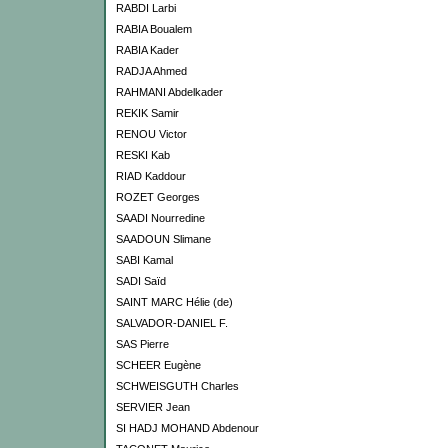
RABDI Larbi
RABIA Boualem
RABIA Kader
RADJA Ahmed
RAHMANI Abdelkader
REKIK Samir
RENOU Victor
RESKI Kab
RIAD Kaddour
ROZET Georges
SAADI Nourredine
SAADOUN Slimane
SABI Kamal
SADI Saïd
SAINT MARC Hélie (de)
SALVADOR-DANIEL F.
SAS Pierre
SCHEER Eugène
SCHWEISGUTH Charles
SERVIER Jean
SI HADJ MOHAND Abdenour