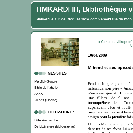
TIMKARDHIT, Bibliothèque vi
Bienvenue sur ce Blog, espace complémentaire de m
« Conte du village où
V
10/04/2009
M’hend et ses épisod
MES SITES :
Ma Bibli-Google
Pendant longtemps, une éni
Biblio de Kabylie
naissance, son père « Amok
n’en avait que 20. Commen
AKKA
une fillette de 9 ans 
20 ans (Liberté)
incompréhensible… Comm
auparavant vécu et roulé s
propriétaire d’un petit hôte
LITTÉRATURE :
émigra pour la première fois 
BNF Recherche
D’après Malha, son époux A
Dz Littérature (bibliographie)
dans un de ses rêves, lui su