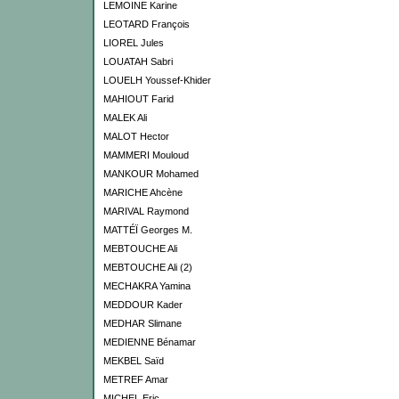
LEMOINE Karine
LEOTARD François
LIOREL Jules
LOUATAH Sabri
LOUELH Youssef-Khider
MAHIOUT Farid
MALEK Ali
MALOT Hector
MAMMERI Mouloud
MANKOUR Mohamed
MARICHE Ahcène
MARIVAL Raymond
MATTÉÏ Georges M.
MEBTOUCHE Ali
MEBTOUCHE Ali (2)
MECHAKRA Yamina
MEDDOUR Kader
MEDHAR Slimane
MEDIENNE Bénamar
MEKBEL Saïd
METREF Amar
MICHEL Eric