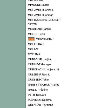
MIMOUNE Salima
MOHAMMEDI Anissa
MOHAMMEDI Aomar
MOHIA Abdellah (Muhend U
Yehyah)
MOKHTARI Rachid
MOORE Brian
MORVANDIAU
MOULIÈRAS
MOUNSI
MYRIAMA
OUBACHIR Hadjira
OUDINOT Georges
OUHOUACH Lhadj Arezki
OULEBSIR Rachid
OUSSEDIK Tahar
PARISY-VINCHON France
PAULIN Frédéric
PETIT Edouard
PLANTADE Nedjima
QUENEAU Raymond