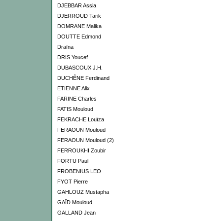
DJEBBAR Assia
DJERROUD Tarik
DOMRANE Malika
DOUTTE Edmond
Draïna
DRIS Youcef
DUBASCOUX J.H.
DUCHÊNE Ferdinand
ETIENNE Alix
FARINE Charles
FATIS Mouloud
FEKRACHE Louïza
FERAOUN Mouloud
FERAOUN Mouloud (2)
FERROUKHI Zoubir
FORTU Paul
FROBENIUS LEO
FYOT Pierre
GAHLOUZ Mustapha
GAÏD Mouloud
GALLAND Jean