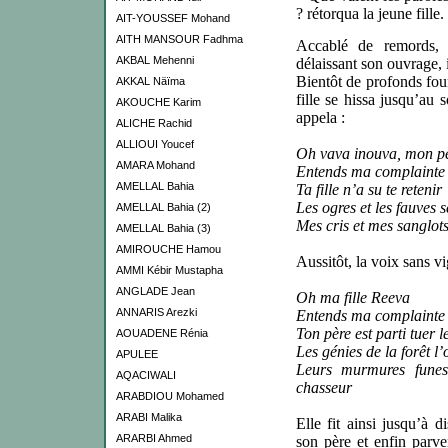
? rétorqua la jeune fille.
AIT-YOUSSEF Mohand
AITH MANSOUR Fadhma
Accablé de remords, 
AKBAL Mehenni
délaissant son ouvrage, i
Bientôt de profonds fou
AKKAL Näïma
fille se hissa jusqu’au 
AKOUCHE Karim
appela :
ALICHE Rachid
ALLIOUI Youcef
Oh vava inouva, mon pè
AMARA Mohand
Entends ma complainte
AMELLAL Bahia
Ta fille n’a su te retenir
Les ogres et les fauves s
AMELLAL Bahia (2)
Mes cris et mes sanglots
AMELLAL Bahia (3)
AMIROUCHE Hamou
Aussitôt, la voix sans vi
AMMI Kébir Mustapha
ANGLADE Jean
Oh ma fille Reeva
ANNARIS Arezki
Entends ma complainte
Ton père est parti tuer l
AOUADENE Rénia
Les génies de la forêt l’
APULEE
Leurs murmures funes
AQACIWALI
chasseur
ARABDIOU Mohamed
ARABI Malika
Elle fit ainsi jusqu’à d
ARARBI Ahmed
son père et enfin parven