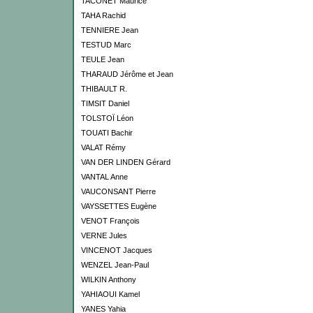
TACONET Maurice
TAHA Rachid
TENNIERE Jean
TESTUD Marc
TEULE Jean
THARAUD Jérôme et Jean
THIBAULT R.
TIMSIT Daniel
TOLSTOÏ Léon
TOUATI Bachir
VALAT Rémy
VAN DER LINDEN Gérard
VANTAL Anne
VAUCONSANT Pierre
VAYSSETTES Eugène
VENOT François
VERNE Jules
VINCENOT Jacques
WENZEL Jean-Paul
WILKIN Anthony
YAHIAOUI Kamel
YANES Yahia