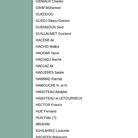
GENIAUX Charles
GRIM Mohamed
GUEDDOU
GUEDJ Eliaou-Gaston
GUENNOUN Saïd
GUILLAUMET Gustave
HACÈNE Ali
HACHID Malika
HADDAR Yazid
HADJADJ Bachir
HADJAZ Ali
HADJERES Sadek
HAMMAD Rachid
HAMOUCHE N. et H.
HANOTEAU Adolphe
HANOTEAU et LETOURNEUX
HECTOR France
HUE Fernand
HUN Félix (?)
IBRAHIM
IGHILAHRIZ Louisette
IHIGATEN Belqasem