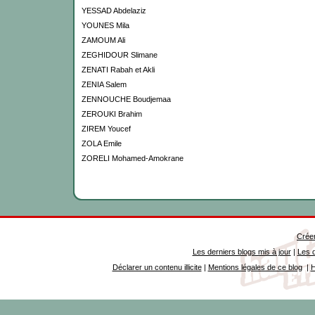
YESSAD Abdelaziz
YOUNES Mila
ZAMOUM Ali
ZEGHIDOUR Slimane
ZENATI Rabah et Akli
ZENIA Salem
ZENNOUCHE Boudjemaa
ZEROUKI Brahim
ZIREM Youcef
ZOLA Emile
ZORELI Mohamed-Amokrane
Créer
Les derniers blogs mis à jour
|
Les d
Déclarer un contenu illicite
|
Mentions légales de ce blog
|
H