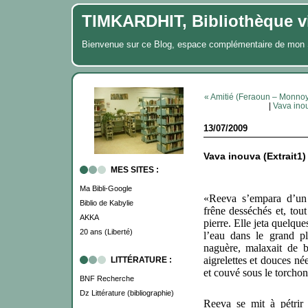
TIMKARDHIT, Bibliothèque vi
Bienvenue sur ce Blog, espace complémentaire de m
« Amitié (Feraoun – Monno
|
Vava ino
13/07/2009
Vava inouva (Extrai
MES SITES :
Ma Bibli-Google
«Reeva s’empara d’un 
Biblio de Kabylie
frêne desséchés et, tou
AKKA
pierre. Elle jeta quelqu
20 ans (Liberté)
l’eau dans le grand p
naguère, malaxait de 
aigrelettes et douces né
LITTÉRATURE :
et couvé sous le torchon
BNF Recherche
Dz Littérature (bibliographie)
Reeva se mit à pétrir