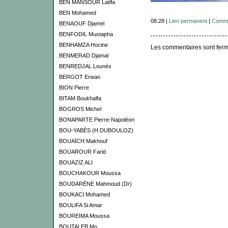
BEN MANSOUR Latifa
BEN Mohamed
08:28 |
Lien permanent
|
Comme
BENAOUF Djamel
BENFODIL Mustapha
BENHAMZA Hocine
Les commentaires sont ferm
BENMERAD Djamal
BENREDJAL Lounès
BERGOT Erwan
BION Pierre
BITAM Boukhalfa
BOGROS Michel
BONAPARTE Pierre-Napoléon
BOU-YABÈS (H.DUBOULOZ)
BOUAÏCH Makhouf
BOUAROUR Farid
BOUAZIZ ALI
BOUCHAKOUR Moussa
BOUDARÈNE Mahmoud (Dr)
BOUKACI Mohamed
BOULIFA Si Amar
BOUREIMA Moussa
BOUTALEB Mo