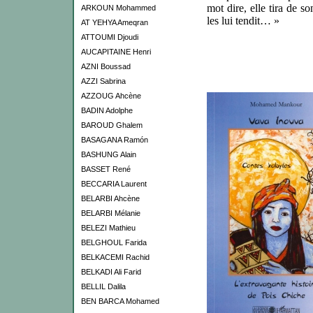
mot dire, elle tira de so
ARKOUN Mohammed
les lui tendit… »
AT YEHYA Ameqran
ATTOUMI Djoudi
AUCAPITAINE Henri
AZNI Boussad
AZZI Sabrina
AZZOUG Ahcène
BADIN Adolphe
BAROUD Ghalem
BASAGANA Ramón
BASHUNG Alain
BASSET René
BECCARIA Laurent
BELARBI Ahcène
BELARBI Mélanie
BELEZI Mathieu
BELGHOUL Farida
BELKACEMI Rachid
BELKADI Ali Farid
BELLIL Dalila
BEN BARCA Mohamed