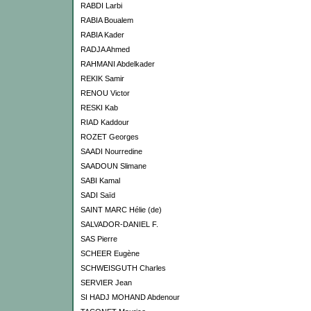
RABDI Larbi
RABIA Boualem
RABIA Kader
RADJA Ahmed
RAHMANI Abdelkader
REKIK Samir
RENOU Victor
RESKI Kab
RIAD Kaddour
ROZET Georges
SAADI Nourredine
SAADOUN Slimane
SABI Kamal
SADI Saïd
SAINT MARC Hélie (de)
SALVADOR-DANIEL F.
SAS Pierre
SCHEER Eugène
SCHWEISGUTH Charles
SERVIER Jean
SI HADJ MOHAND Abdenour