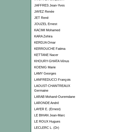
JAFFRES Jean-Yves
JAYEZ Renée
JET René
JOUZEL Ernest
KACIMI Mohamed
KARA Zehira
KERDJA Omar
KERROUCHE Fatima
KETTANE Nacer
KHOURY-GHATA Vénus
KOENIG Marie
LAMY Georges
LANFREDUCCI François
LAOUST-CHANTREAUX
Germaine
LARAB Mohand-Ouremdane
LARONDE André
LAYER E. (Ernest)
LE BIHAN Jean-Marc
LE ROUX Hugues
LECLERC L. (Dr)