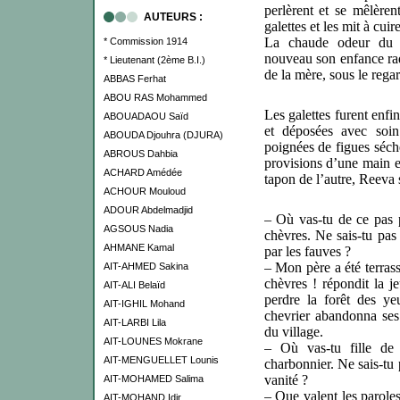
perlèrent et se mêlèren
AUTEURS :
galettes et les mit à cuir
La chaude odeur du p
* Commission 1914
nouveau son enfance rad
* Lieutenant (2ème B.I.)
de la mère, sous le regar
ABBAS Ferhat
ABOU RAS Mohammed
Les galettes furent enf
ABOUADAOU Saïd
et déposées avec soi
ABOUDA Djouhra (DJURA)
poignées de figues séch
ABROUS Dahbia
provisions d’une main e
ACHARD Amédée
tapon de l’autre, Reeva 
ACHOUR Mouloud
ADOUR Abdelmadjid
– Où vas-tu de ce pas 
AGSOUS Nadia
chèvres. Ne sais-tu pas 
AHMANE Kamal
par les fauves ?
– Mon père a été terrass
AIT-AHMED Sakina
chèvres ! répondit la je
AIT-ALI Belaïd
perdre la forêt des yeu
AIT-IGHIL Mohand
chevrier abandonna ses
AIT-LARBI Lila
du village.
AIT-LOUNES Mokrane
– Où vas-tu fille de 
AIT-MENGUELLET Lounis
charbonnier. Ne sais-tu 
vanité ?
AIT-MOHAMED Salima
– Que valent les paroles
AIT-MOHAND Idir