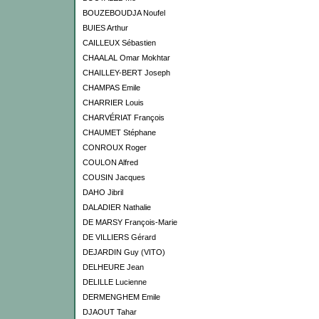
BOUZEBOUDJA Noufel
BUIES Arthur
CAILLEUX Sébastien
CHAALAL Omar Mokhtar
CHAILLEY-BERT Joseph
CHAMPAS Emile
CHARRIER Louis
CHARVÉRIAT François
CHAUMET Stéphane
CONROUX Roger
COULON Alfred
COUSIN Jacques
DAHO Jibril
DALADIER Nathalie
DE MARSY François-Marie
DE VILLIERS Gérard
DEJARDIN Guy (VITO)
DELHEURE Jean
DELILLE Lucienne
DERMENGHEM Emile
DJAOUT Tahar