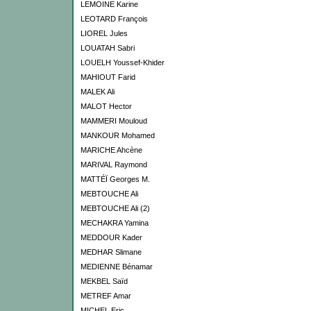
LEMOINE Karine
LEOTARD François
LIOREL Jules
LOUATAH Sabri
LOUELH Youssef-Khider
MAHIOUT Farid
MALEK Ali
MALOT Hector
MAMMERI Mouloud
MANKOUR Mohamed
MARICHE Ahcène
MARIVAL Raymond
MATTÉÏ Georges M.
MEBTOUCHE Ali
MEBTOUCHE Ali (2)
MECHAKRA Yamina
MEDDOUR Kader
MEDHAR Slimane
MEDIENNE Bénamar
MEKBEL Saïd
METREF Amar
MICHEL Eric