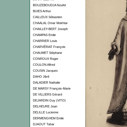
BOUZEBOUDJA Noufel
BUIES Arthur
CAILLEUX Sébastien
CHAALAL Omar Mokhtar
CHAILLEY-BERT Joseph
CHAMPAS Emile
CHARRIER Louis
CHARVÉRIAT François
CHAUMET Stéphane
CONROUX Roger
COULON Alfred
COUSIN Jacques
DAHO Jibril
DALADIER Nathalie
DE MARSY François-Marie
DE VILLIERS Gérard
DEJARDIN Guy (VITO)
DELHEURE Jean
DELILLE Lucienne
DERMENGHEM Emile
DJAOUT Tahar