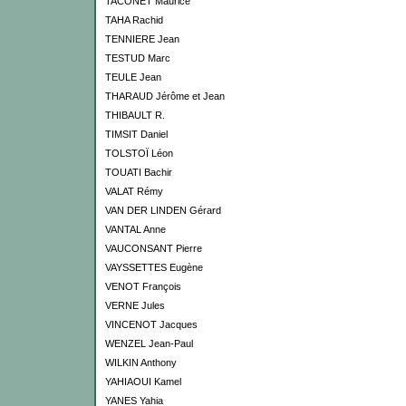
TACONET Maurice
TAHA Rachid
TENNIERE Jean
TESTUD Marc
TEULE Jean
THARAUD Jérôme et Jean
THIBAULT R.
TIMSIT Daniel
TOLSTOÏ Léon
TOUATI Bachir
VALAT Rémy
VAN DER LINDEN Gérard
VANTAL Anne
VAUCONSANT Pierre
VAYSSETTES Eugène
VENOT François
VERNE Jules
VINCENOT Jacques
WENZEL Jean-Paul
WILKIN Anthony
YAHIAOUI Kamel
YANES Yahia