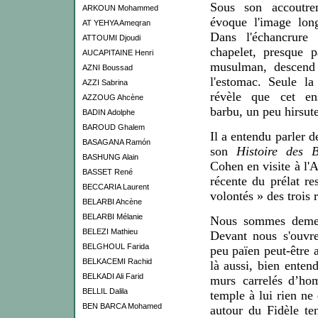
Sous son accoutre
ARKOUN Mohammed
évoque l'image long
AT YEHYA Ameqran
Dans l'échancrure
ATTOUMI Djoudi
chapelet, presque p
AUCAPITAINE Henri
musulman, des
c
end
AZNI Boussad
l'estomac. Seule la
AZZI Sabrina
révèle que cet ens
AZZOUG Ahcène
barbu, un peu hirsute
BADIN Adolphe
BAROUD Ghalem
Il a entendu parler d
BASAGANA Ramón
son
Histoire des B
BASHUNG Alain
Cohen en visite à l'
BASSET René
récente du prélat re
BECCARIA Laurent
volontés » des trois r
BELARBI Ahcène
BELARBI Mélanie
Nous
sommes deme
BELEZI Mathieu
Devant nous s'ouvr
BELGHOUL Farida
peu païen peut-être
BELKACEMI Rachid
là aussi, bien enten
BELKADI Ali Farid
murs carrelés
d’ho
BELLIL Dalila
temple à lui rien
ne
BEN BARCA Mohamed
autour du
Fid
èle te