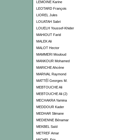
LEMOINE Karine
LEOTARD François
LIOREL Jules
LOUATAH Sabri
LOUELH Youssef-Khider
MAHIOUT Farid
MALEK Ali
MALOT Hector
MAMMERI Mouloud
MANKOUR Mohamed
MARICHE Ahcène
MARIVAL Raymond
MATTÉÏ Georges M.
MEBTOUCHE Ali
MEBTOUCHE Ali (2)
MECHAKRA Yamina
MEDDOUR Kader
MEDHAR Slimane
MEDIENNE Bénamar
MEKBEL Saïd
METREF Amar
MICHEL Eric