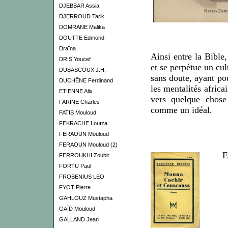
DJEBBAR Assia
DJERROUD Tarik
DOMRANE Malika
DOUTTE Edmond
Draïna
Ainsi entre la Bible,
DRIS Youcef
et se perpétue un cul
DUBASCOUX J.H.
sans doute, ayant po
DUCHÊNE Ferdinand
les mentalités afric
ETIENNE Alix
vers quelque chose 
FARINE Charles
comme un idéal.
FATIS Mouloud
FEKRACHE Louïza
FERAOUN Mouloud
FERAOUN Mouloud (2)
E
FERROUKHI Zoubir
FORTU Paul
FROBENIUS LEO
FYOT Pierre
GAHLOUZ Mustapha
GAÏD Mouloud
GALLAND Jean