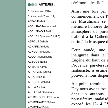
cérémonie les fidè
l
e
AUTEURS :
Ainsi une fo
i
s par
* Commission 1914
commencement de l'é
* Lieutenant (2ème B.I.)
les Musulmans se 
ABBAS Ferhat
mémoire honorée de
ABOU RAS Mohammed
atmosphère de pure
ABOUADAOU Saïd
d'abord à la C
a
théd
ABOUDA Djouhra (DJURA)
enfin à la
Mosqué
e d
ABROUS Dahbia
ACHARD Amédée
Cette année, une 
ACHOUR Mouloud
inaugurée dans la 
ADOUR Abdelmadjid
Eugène du haut de s
AGSOUS Nadia
Provence par-dessus
AHMANE Kamal
fantaisiste, a estim
AIT-AHMED Sakina
pouvions nous dispe
AIT-ALI Belaïd
AIT-IGHIL Mohand
Au point terminus 
AIT-LARBI Lila
Dey nous avons trou
AIT-LOUNES Mokrane
dans un autobus, 
AIT-MENGUELLET Lounis
poussiéreux, malaisé 
AIT-MOHAMED Salima
exposé, les 12-14 CV
AIT-MOHAND Idir