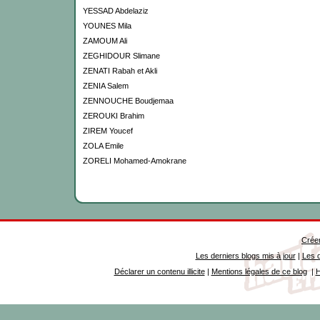
YESSAD Abdelaziz
YOUNES Mila
ZAMOUM Ali
ZEGHIDOUR Slimane
ZENATI Rabah et Akli
ZENIA Salem
ZENNOUCHE Boudjemaa
ZEROUKI Brahim
ZIREM Youcef
ZOLA Emile
ZORELI Mohamed-Amokrane
Créer
Les derniers blogs mis à jour
|
Les d
Déclarer un contenu illicite
|
Mentions légales de ce blog
|
H