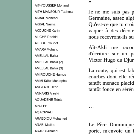
»
AIT-YOUSSEF Mohand
Je ne me suis pas 
AITH MANSOUR Fadhma
Germaine, assez algé
AKBAL Mehenni
Qu'est-ce que tu croi
AKKAL Näïma
vaquer à des découv
AKOUCHE Karim
nous recevront-ils su
ALICHE Rachid
ALLIOUI Youcef
Aït-Akli
m
e raco
AMARA Mohand
d'écriture sur un p
AMELLAL Bahia
Victor Hugo du Djur
AMELLAL Bahia (2)
AMELLAL Bahia (3)
La route, qui est fa
AMIROUCHE Hamou
courbes dont elle ré
AMMI Kébir Mustapha
tantôt menace plac
ANGLADE Jean
tantôt fonce en sérén
ANNARIS Arezki
AOUADENE Rénia
…
APULEE
AQACIWALI
ARABDIOU Mohamed
Le Père Do
mini
que
ARABI Malika
porte, m'envoie un b
ARARBI Ahmed