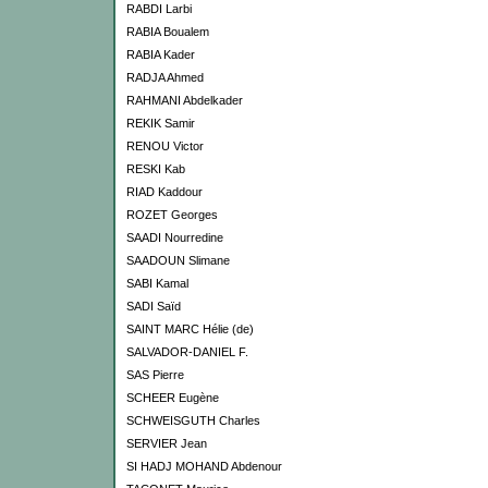
RABDI Larbi
RABIA Boualem
RABIA Kader
RADJA Ahmed
RAHMANI Abdelkader
REKIK Samir
RENOU Victor
RESKI Kab
RIAD Kaddour
ROZET Georges
SAADI Nourredine
SAADOUN Slimane
SABI Kamal
SADI Saïd
SAINT MARC Hélie (de)
SALVADOR-DANIEL F.
SAS Pierre
SCHEER Eugène
SCHWEISGUTH Charles
SERVIER Jean
SI HADJ MOHAND Abdenour