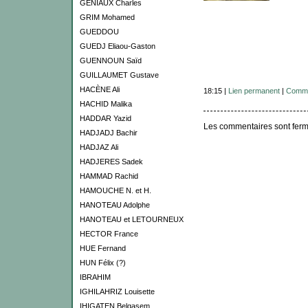
GENIAUX Charles
GRIM Mohamed
GUEDDOU
GUEDJ Eliaou-Gaston
GUENNOUN Saïd
GUILLAUMET Gustave
HACÈNE Ali
18:15 |
Lien permanent
|
Comme
HACHID Malika
HADDAR Yazid
Les commentaires sont ferm
HADJADJ Bachir
HADJAZ Ali
HADJERES Sadek
HAMMAD Rachid
HAMOUCHE N. et H.
HANOTEAU Adolphe
HANOTEAU et LETOURNEUX
HECTOR France
HUE Fernand
HUN Félix (?)
IBRAHIM
IGHILAHRIZ Louisette
IHIGATEN Belqasem