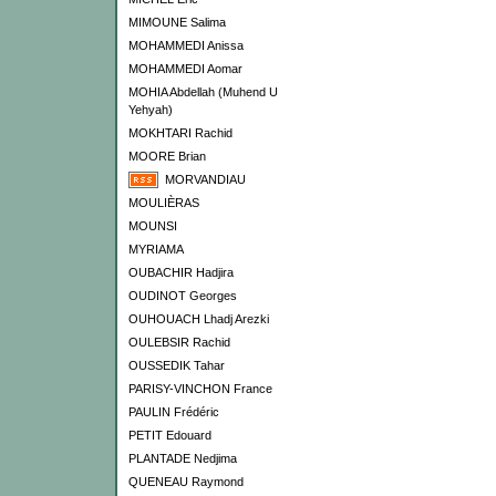
MIMOUNE Salima
MOHAMMEDI Anissa
MOHAMMEDI Aomar
MOHIA Abdellah (Muhend U
Yehyah)
MOKHTARI Rachid
MOORE Brian
MORVANDIAU
MOULIÈRAS
MOUNSI
MYRIAMA
OUBACHIR Hadjira
OUDINOT Georges
OUHOUACH Lhadj Arezki
OULEBSIR Rachid
OUSSEDIK Tahar
PARISY-VINCHON France
PAULIN Frédéric
PETIT Edouard
PLANTADE Nedjima
QUENEAU Raymond