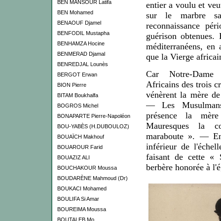
BEN MANSOUR Latifa
entier
a
voulu et veut
BEN Mohamed
sur le
marbre sa
BENAOUF Djamel
re
connaissance pér
BENFODIL Mustapha
guérison obtenues. 
BENHAMZA Hocine
méditerranéens, en 
BENMERAD Djamal
que la Vierge africain
BENREDJAL Lounès
Car Notre-Dame d
BERGOT Erwan
Africains des trois c
BION Pierre
vénèrent la mère de
BITAM Boukhalfa
— Les Musulmans 
BOGROS Michel
présence la mère
BONAPARTE Pierre-Napoléon
Mauresques la c
BOU-YABÈS (H.DUBOULOZ)
maraboute ». — Enf
BOUAÏCH Makhouf
inférieur de l'échel
BOUAROUR Farid
faisant de cette «
BOUAZIZ ALI
berbère honorée à l'é
BOUCHAKOUR Moussa
BOUDARÈNE Mahmoud (Dr)
BOUKACI Mohamed
BOULIFA Si Amar
BOUREIMA Moussa
BOUTALEB Mo