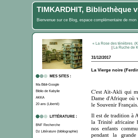
TIMKARDHIT, Bibliothèque vi
Bienvenue sur ce Blog, espace complémentaire de m
« La Rose des ténèbres. (
|
La Ruche de K
31/12/2017
La Vierge noire (Fer
MES SITES :
Ma Bibli-Google
C'est Aït-Akli qui 
Biblio de Kabylie
Dame d'Afrique où v
AKKA
le Souvenir Français
20 ans (Liberté)
Il est de tradition à
LITTÉRATURE :
la Trinité africaine
BNF Recherche
nos enfants comm
Dz Littérature (bibliographie)
pendant la grand