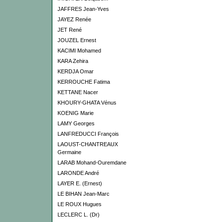
JAFFRES Jean-Yves
JAYEZ Renée
JET René
JOUZEL Ernest
KACIMI Mohamed
KARA Zehira
KERDJA Omar
KERROUCHE Fatima
KETTANE Nacer
KHOURY-GHATA Vénus
KOENIG Marie
LAMY Georges
LANFREDUCCI François
LAOUST-CHANTREAUX
Germaine
LARAB Mohand-Ouremdane
LARONDE André
LAYER E. (Ernest)
LE BIHAN Jean-Marc
LE ROUX Hugues
LECLERC L. (Dr)