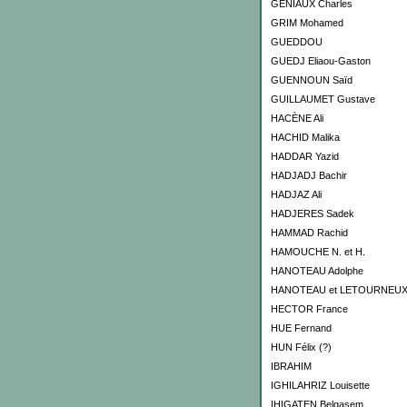
GENIAUX Charles
GRIM Mohamed
GUEDDOU
GUEDJ Eliaou-Gaston
GUENNOUN Saïd
GUILLAUMET Gustave
HACÈNE Ali
HACHID Malika
HADDAR Yazid
HADJADJ Bachir
HADJAZ Ali
HADJERES Sadek
HAMMAD Rachid
HAMOUCHE N. et H.
HANOTEAU Adolphe
HANOTEAU et LETOURNEU
HECTOR France
HUE Fernand
HUN Félix (?)
IBRAHIM
IGHILAHRIZ Louisette
IHIGATEN Belqasem