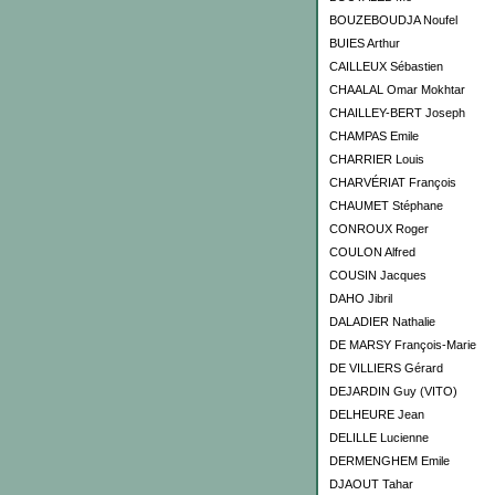
BOUZEBOUDJA Noufel
BUIES Arthur
CAILLEUX Sébastien
CHAALAL Omar Mokhtar
CHAILLEY-BERT Joseph
CHAMPAS Emile
CHARRIER Louis
CHARVÉRIAT François
CHAUMET Stéphane
CONROUX Roger
COULON Alfred
COUSIN Jacques
DAHO Jibril
DALADIER Nathalie
DE MARSY François-Marie
DE VILLIERS Gérard
DEJARDIN Guy (VITO)
DELHEURE Jean
DELILLE Lucienne
DERMENGHEM Emile
DJAOUT Tahar