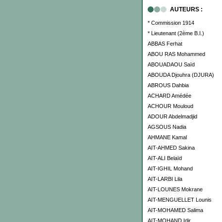
AUTEURS :
* Commission 1914
* Lieutenant (2ème B.I.)
ABBAS Ferhat
ABOU RAS Mohammed
ABOUADAOU Saïd
ABOUDA Djouhra (DJURA)
ABROUS Dahbia
ACHARD Amédée
ACHOUR Mouloud
ADOUR Abdelmadjid
AGSOUS Nadia
AHMANE Kamal
AIT-AHMED Sakina
AIT-ALI Belaïd
AIT-IGHIL Mohand
AIT-LARBI Lila
AIT-LOUNES Mokrane
AIT-MENGUELLET Lounis
AIT-MOHAMED Salima
AIT-MOHAND Idir