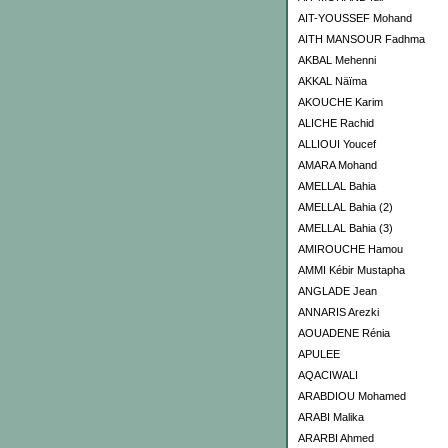
AIT-YOUSSEF Mohand
AITH MANSOUR Fadhma
AKBAL Mehenni
AKKAL Näïma
AKOUCHE Karim
ALICHE Rachid
ALLIOUI Youcef
AMARA Mohand
AMELLAL Bahia
AMELLAL Bahia (2)
AMELLAL Bahia (3)
AMIROUCHE Hamou
AMMI Kébir Mustapha
ANGLADE Jean
ANNARIS Arezki
AOUADENE Rénia
APULEE
AQACIWALI
ARABDIOU Mohamed
ARABI Malika
ARARBI Ahmed