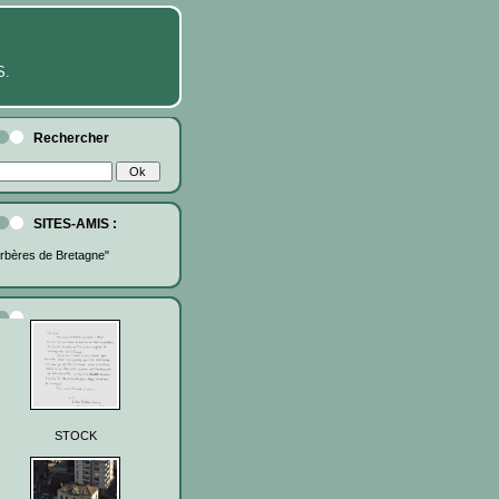
S.
Rechercher
SITES-AMIS :
rbères de Bretagne"
STOCK