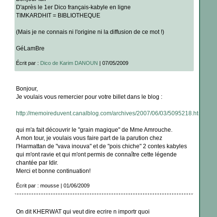
D'après le 1er Dico français-kabyle en ligne
TIMKARDHIT = BIBLIOTHEQUE
(Mais je ne connais ni l'origine ni la diffusion de ce mot !)
GéLamBre
Écrit par :
Dico de Karim DANOUN
| 07/05/2009
Bonjour,
Je voulais vous remercier pour votre billet dans le blog :
http://memoireduvent.canalblog.com/archives/2007/06/03/5095218.html
qui m'a fait découvrir le "grain magique" de Mme Amrouche.
A mon tour, je voulais vous faire part de la parution chez
l'Harmattan de "vava inouva" et de "pois chiche" 2 contes kabyles
qui m'ont ravie et qui m'ont permis de connaître cette légende
chantée par Idir.
Merci et bonne continuation!
Écrit par : mousse | 01/06/2009
On dit KHERWAT qui veut dire ecrire n importr quoi