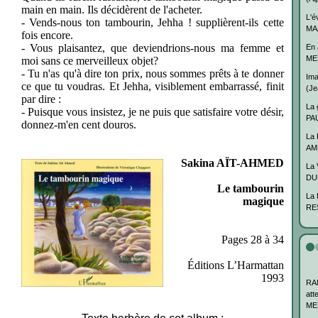
main en main. Ils décidèrent de l'acheter.
L'é
- Vends-nous ton tambourin, Jehha ! sup­plièrent-ils cette
MAA
fois encore.
- Vous plaisantez, que deviendrions-nous ma femme et
En 
MER
moi sans ce merveilleux objet?
- Tu n'as qu'à dire ton prix, nous sommes prêts à te donner
Ima
ce que tu voudras. Et Jehha, visiblement embarrassé, finit
(J
par dire :
La 
- Puisque vous insistez, je ne puis que satisfaire votre désir,
PAU
donnez-m'en cent douros.
La 
AME
Sakina AÏT-AHMED
La 
DU
Le tambourin
La 
magique
RES
Pages 28 à 34
Éditions L’Harmattan
1993
RA
att
MER