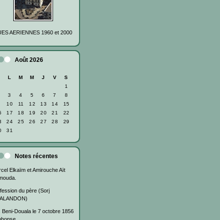
ES AERIENNES 1960 et 2000
Août 2026
D
L
M
M
J
V
S
1
3
4
5
6
7
8
10
11
12
13
14
15
6
17
18
19
20
21
22
3
24
25
26
27
28
29
0
31
Notes récentes
cel Elkaïm et Amirouche Aït
mouda.
fession du père (Sorj
ALANDON)
 Beni-Douala le 7 octobre 1856
phonse...