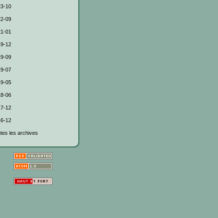
3-10
2-09
1-01
9-12
9-09
9-07
9-05
8-06
7-12
6-12
tes les archives