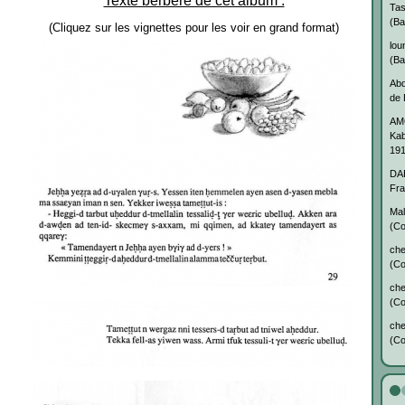
Texte berbère de cet album :
Ta
(Ba
(Cliquez sur les vignettes pour les voir en grand format)
lou
(Ba
Ab
de 
AM
Kab
19
DA
Fra
Mal
(Co
che
(Co
che
(Co
che
(Co