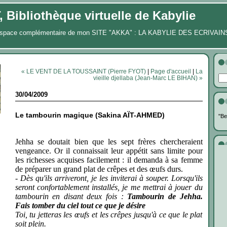
Bibliothèque virtuelle de Kabylie
 espace complémentaire de mon SITE "AKKA" : LA KABYLIE DES ECRIVAIN
« LE VENT DE LA TOUSSAINT (Pierre FYOT)
|
Page d'accueil
|
La
vieille djellaba (Jean-Marc LE BIHAN) »
30/04/2009
Le tambourin magique (Sakina AÏT-AHMED)
"Be
Jehha se doutait bien que les sept frères chercheraient
vengeance. Or il connaissait leur appétit sans limite pour
les richesses acquises facilement : il demanda à sa femme
de préparer un grand plat de crêpes et des œufs durs.
- Dès qu'ils arriveront, je les inviterai à souper. Lorsqu'ils
seront confortablement installés, je me mettrai à jouer du
tambourin en disant deux fois :
Tambourin de Jehha.
Fais tomber du ciel tout ce que je désire
Toi, tu jetteras les œufs et les crêpes jusqu'à ce que le plat
soit plein.