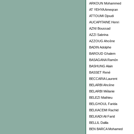
ARKOUN Mohammed
AT YEHYA Ameqran
ATTOUMI Djoudi
AUCAPITAINE Henri
AZNI Boussad
AZZI Sabrina
AZZOUG Ahcène
BADIN Adolphe
BAROUD Ghalem
BASAGANA Ramón
BASHUNG Alain
BASSET René
BECCARIA Laurent
BELARBI Ahcène
BELARBI Mélanie
BELEZI Mathieu
BELGHOUL Farida
BELKACEMI Rachid
BELKADI Ali Farid
BELLIL Dalila
BEN BARCA Mohamed