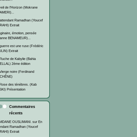
veil de l'Horizon (Mokrane
MERI)...
attendant Ramadhan (Youcef
AHI) Extrait
ginaire, émotion, pensée
eanne BENAMEUR)...
guerre est une ruse (Frédéric
LIN) Extrait
Ruche de Kabylie (Bahia
LLAL) 2ème édition
Vierge noire (Ferdinand
CHÊNE)
Rose des ténèbres. (Kab
KI) Présentation
Commentaires
récents
MDANE OUSLIMANI.
sur
En
endant Ramadhan (Youcef
AHI) Extrait