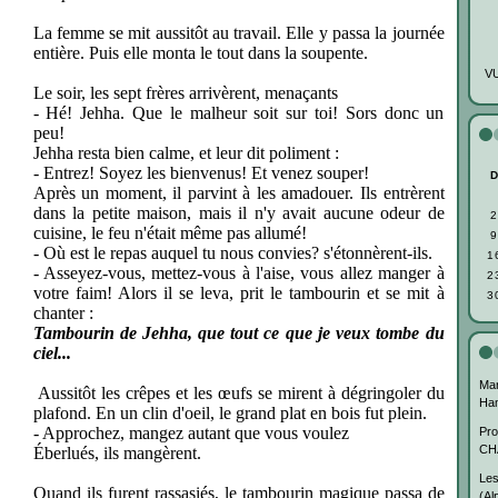
La femme se mit aussitôt au travail. Elle y passa la journée
entière. Puis elle monta le tout dans la soupente.
VU
Le soir, les sept frères arrivèrent, menaçants
- Hé! Jehha. Que le malheur soit sur toi! Sors donc un
peu!
Jehha resta bien calme, et leur dit poliment :
- Entrez! Soyez les bienvenus! Et venez souper!
Après un moment, il parvint à les amadouer. Ils entrèrent
dans la petite maison, mais il n'y avait aucune odeur de
2
cuisine, le feu n'était même pas allumé!
9
- Où est le repas auquel tu nous convies? s'étonnèrent-ils.
1
- Asseyez-vous, mettez-vous à l'aise, vous allez manger à
2
votre faim! Alors il se leva, prit le tambourin et se mit à
3
chanter :
Tambourin de Jehha, que tout ce que je veux tombe du
ciel...
Mar
Aussitôt les crêpes et les œufs se mirent à dégringoler du
Ha
plafond. En un clin d'oeil, le grand plat en bois fut plein.
- Approchez, mangez autant que vous voulez
Pro
CH
Éberlués, ils mangèrent.
Les
Quand ils furent rassasiés, le tambourin magique passa de
(Al