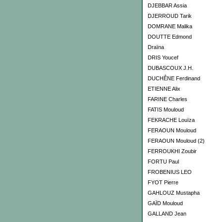
DJEBBAR Assia
DJERROUD Tarik
DOMRANE Malika
DOUTTE Edmond
Draïna
DRIS Youcef
DUBASCOUX J.H.
DUCHÊNE Ferdinand
ETIENNE Alix
FARINE Charles
FATIS Mouloud
FEKRACHE Louïza
FERAOUN Mouloud
FERAOUN Mouloud (2)
FERROUKHI Zoubir
FORTU Paul
FROBENIUS LEO
FYOT Pierre
GAHLOUZ Mustapha
GAÏD Mouloud
GALLAND Jean