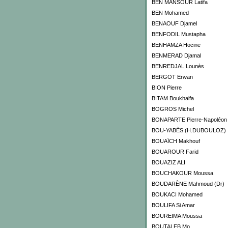
BEN MANSOUR Latifa
BEN Mohamed
BENAOUF Djamel
BENFODIL Mustapha
BENHAMZA Hocine
BENMERAD Djamal
BENREDJAL Lounès
BERGOT Erwan
BION Pierre
BITAM Boukhalfa
BOGROS Michel
BONAPARTE Pierre-Napoléon
BOU-YABÈS (H.DUBOULOZ)
BOUAÏCH Makhouf
BOUAROUR Farid
BOUAZIZ ALI
BOUCHAKOUR Moussa
BOUDARÈNE Mahmoud (Dr)
BOUKACI Mohamed
BOULIFA Si Amar
BOUREIMA Moussa
BOUTALEB Mo