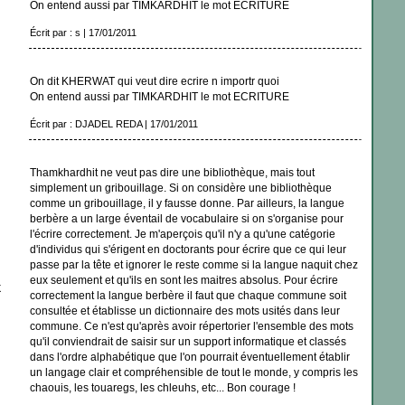
On entend aussi par TIMKARDHIT le mot ECRITURE
Écrit par : s | 17/01/2011
On dit KHERWAT qui veut dire ecrire n importr quoi
On entend aussi par TIMKARDHIT le mot ECRITURE
Écrit par : DJADEL REDA | 17/01/2011
Thamkhardhit ne veut pas dire une bibliothèque, mais tout
simplement un gribouillage. Si on considère une bibliothèque
comme un gribouillage, il y fausse donne. Par ailleurs, la langue
berbère a un large éventail de vocabulaire si on s'organise pour
l'écrire correctement. Je m'aperçois qu'il n'y a qu'une catégorie
d'individus qui s'érigent en doctorants pour écrire que ce qui leur
passe par la tête et ignorer le reste comme si la langue naquit chez
eux seulement et qu'ils en sont les maitres absolus. Pour écrire
X
correctement la langue berbère il faut que chaque commune soit
consultée et établisse un dictionnaire des mots usités dans leur
commune. Ce n'est qu'après avoir répertorier l'ensemble des mots
qu'il conviendrait de saisir sur un support informatique et classés
dans l'ordre alphabétique que l'on pourrait éventuellement établir
un langage clair et compréhensible de tout le monde, y compris les
chaouis, les touaregs, les chleuhs, etc... Bon courage !