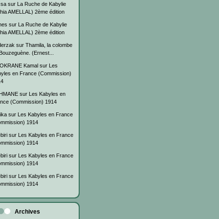
ssa
sur
La Ruche de Kabylie
hia AMELLAL) 2ème édition
nes
sur
La Ruche de Kabylie
hia AMELLAL) 2ème édition
derzak
sur
Thamila, la colombe
Bouzeguène. (Ernest...
OKRANE Kamal
sur
Les
yles en France (Commission)
14
HMANE
sur
Les Kabyles en
nce (Commission) 1914
ika
sur
Les Kabyles en France
mmission) 1914
biri
sur
Les Kabyles en France
mmission) 1914
biri
sur
Les Kabyles en France
mmission) 1914
biri
sur
Les Kabyles en France
mmission) 1914
Archives