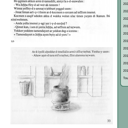
202
202
202
201
201
201
201
201
201
201
Tou