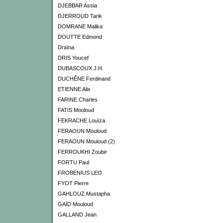
DJEBBAR Assia
DJERROUD Tarik
DOMRANE Malika
DOUTTE Edmond
Draïna
DRIS Youcef
DUBASCOUX J.H.
DUCHÊNE Ferdinand
ETIENNE Alix
FARINE Charles
FATIS Mouloud
FEKRACHE Louïza
FERAOUN Mouloud
FERAOUN Mouloud (2)
FERROUKHI Zoubir
FORTU Paul
FROBENIUS LEO
FYOT Pierre
GAHLOUZ Mustapha
GAÏD Mouloud
GALLAND Jean