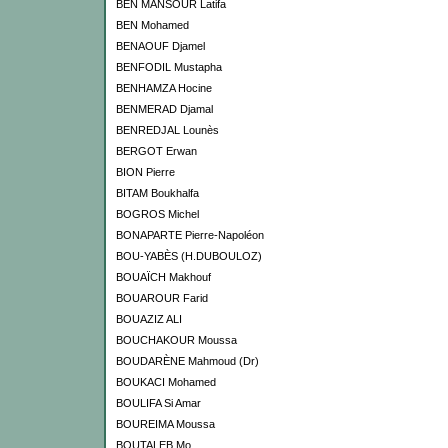
BEN MANSOUR Latifa
BEN Mohamed
BENAOUF Djamel
BENFODIL Mustapha
BENHAMZA Hocine
BENMERAD Djamal
BENREDJAL Lounès
BERGOT Erwan
BION Pierre
BITAM Boukhalfa
BOGROS Michel
BONAPARTE Pierre-Napoléon
BOU-YABÈS (H.DUBOULOZ)
BOUAÏCH Makhouf
BOUAROUR Farid
BOUAZIZ ALI
BOUCHAKOUR Moussa
BOUDARÈNE Mahmoud (Dr)
BOUKACI Mohamed
BOULIFA Si Amar
BOUREIMA Moussa
BOUTALEB Mo