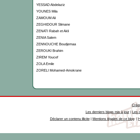
YESSAD Abdelaziz
YOUNES Mila
ZAMOUM Ali
ZEGHIDOUR Slimane
ZENATI Rabah et Akli
ZENIA Salem
ZENNOUCHE Boudjemaa
ZEROUKI Brahim
ZIREM Youcef
ZOLA Emile
ZORELI Mohamed-Amokrane
Créer
Les derniers blogs mis à jour
|
Les d
Déclarer un contenu illicite
|
Mentions légales de ce blog
|
H