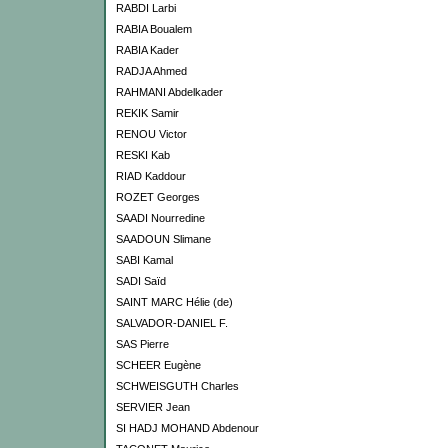
RABDI Larbi
RABIA Boualem
RABIA Kader
RADJA Ahmed
RAHMANI Abdelkader
REKIK Samir
RENOU Victor
RESKI Kab
RIAD Kaddour
ROZET Georges
SAADI Nourredine
SAADOUN Slimane
SABI Kamal
SADI Saïd
SAINT MARC Hélie (de)
SALVADOR-DANIEL F.
SAS Pierre
SCHEER Eugène
SCHWEISGUTH Charles
SERVIER Jean
SI HADJ MOHAND Abdenour