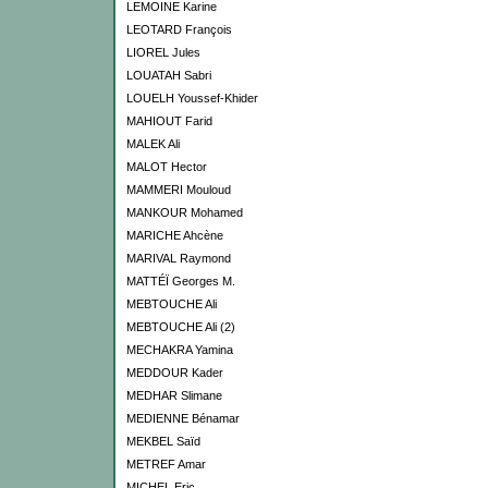
LEMOINE Karine
LEOTARD François
LIOREL Jules
LOUATAH Sabri
LOUELH Youssef-Khider
MAHIOUT Farid
MALEK Ali
MALOT Hector
MAMMERI Mouloud
MANKOUR Mohamed
MARICHE Ahcène
MARIVAL Raymond
MATTÉÏ Georges M.
MEBTOUCHE Ali
MEBTOUCHE Ali (2)
MECHAKRA Yamina
MEDDOUR Kader
MEDHAR Slimane
MEDIENNE Bénamar
MEKBEL Saïd
METREF Amar
MICHEL Eric