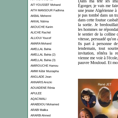
Dans ma tête les imag
AIT-YOUSSEF Mohand
Égorger, je vais me fair
une jeune Algérienne à 
AITH MANSOUR Fadhma
je pas tombé dans un tra
AKBAL Mehenni
dans cette foutue casbah
AKKAL Näïma
la sortie. Je bredouill
AKOUCHE Karim
les hommes ne répondaie
ALICHE Rachid
le sentier de la colline
ALLIOUI Youcef
vitesse, persuadé qu'on a
fis part à personne d
AMARA Mohand
lendemain, tout sourir
AMELLAL Bahia
invitation, réitéra la 
AMELLAL Bahia (2)
vienne me voir à l'école,
AMELLAL Bahia (3)
pauvre Mouloud. Et moi 
AMIROUCHE Hamou
AMMI Kébir Mustapha
ANGLADE Jean
ANNARIS Arezki
AOUADENE Rénia
APULEE
AQACIWALI
ARABDIOU Mohamed
ARABI Malika
ARARBI Ahmed