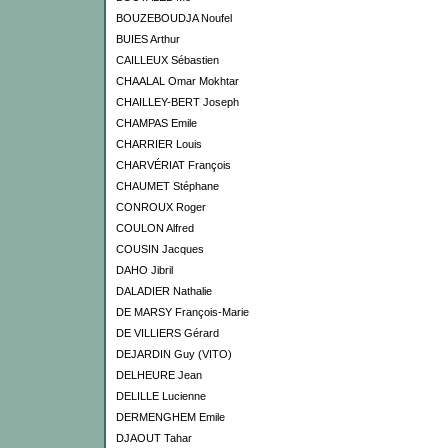
BOUZEBOUDJA Noufel
BUIES Arthur
CAILLEUX Sébastien
CHAALAL Omar Mokhtar
CHAILLEY-BERT Joseph
CHAMPAS Emile
CHARRIER Louis
CHARVÉRIAT François
CHAUMET Stéphane
CONROUX Roger
COULON Alfred
COUSIN Jacques
DAHO Jibril
DALADIER Nathalie
DE MARSY François-Marie
DE VILLIERS Gérard
DEJARDIN Guy (VITO)
DELHEURE Jean
DELILLE Lucienne
DERMENGHEM Emile
DJAOUT Tahar