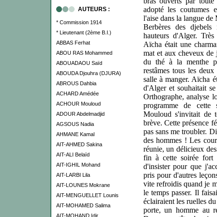
bras ouverts par toute 
adopté les coutumes e
AUTEURS :
l'aise dans la langue de
* Commission 1914
Berbères des djebels 
* Lieutenant (2ème B.I.)
hauteurs d'Alger. Très 
ABBAS Ferhat
Aïcha était une charman
mat et aux cheveux de jai
ABOU RAS Mohammed
du thé à la menthe pr
ABOUADAOU Saïd
restâmes tous les deux 
ABOUDA Djouhra (DJURA)
salle à manger. Aïcha éta
ABROUS Dahbia
d'Alger et souhaitait se
ACHARD Amédée
Orthographe, analyse l
ACHOUR Mouloud
programme de cette so
Mouloud s'invitait de 
ADOUR Abdelmadjid
brève. Cette présence f
AGSOUS Nadia
pas sans me troubler. D
AHMANE Kamal
des hommes ! Les cours
AIT-AHMED Sakina
réunie, un délicieux de
AIT-ALI Belaïd
fin à cette soirée fort
AIT-IGHIL Mohand
d'insister pour que j'a
pris pour d'autres leço
AIT-LARBI Lila
vite refroidis quand je 
AIT-LOUNES Mokrane
le temps passer. Il fais
AIT-MENGUELLET Lounis
éclairaient les ruelles 
AIT-MOHAMED Salima
porte, un homme au reg
AIT-MOHAND Idir