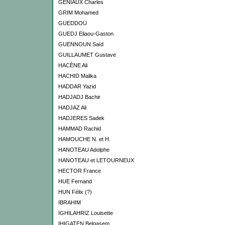
GENIAUX Charles
GRIM Mohamed
GUEDDOU
GUEDJ Eliaou-Gaston
GUENNOUN Saïd
GUILLAUMET Gustave
HACÈNE Ali
HACHID Malika
HADDAR Yazid
HADJADJ Bachir
HADJAZ Ali
HADJERES Sadek
HAMMAD Rachid
HAMOUCHE N. et H.
HANOTEAU Adolphe
HANOTEAU et LETOURNEUX
HECTOR France
HUE Fernand
HUN Félix (?)
IBRAHIM
IGHILAHRIZ Louisette
IHIGATEN Belqasem