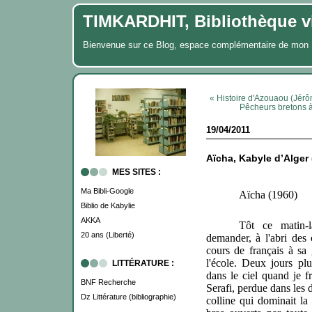
TIMKARDHIT, Bibliothèque vi
Bienvenue sur ce Blog, espace complémentaire de m
« Histoire d'Azouaou (Jé
Pêcheurs bretons 
19/04/2011
Aïcha, Kabyle d’Alger
MES SITES :
Ma Bibli-Google
Aïcha (1960)
Biblio de Kabylie
AKKA
Tôt ce matin-
20 ans (Liberté)
demander, à l'abri des 
cours de français à sa 
l'école. Deux jours plu
LITTÉRATURE :
dans le ciel quand je f
BNF Recherche
Serafi, perdue dans les 
Dz Littérature (bibliographie)
colline qui dominait la