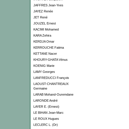
JAFFRES Jean-Yves
JAYEZ Renée
JET René
JOUZEL Ernest
KACIMI Mohamed
KARA Zehira
KERDJA Omar
KERROUCHE Fatima
KETTANE Nacer
KHOURY-GHATA Vénus
KOENIG Marie
LAMY Georges
LANFREDUCCI François
LAOUST-CHANTREAUX
Germaine
LARAB Mohand-Ouremdane
LARONDE André
LAYER E. (Ernest)
LE BIHAN Jean-Marc
LE ROUX Hugues
LECLERC L. (Dr)