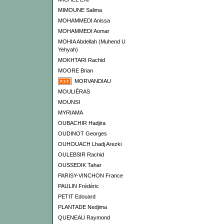
MIMOUNE Salima
MOHAMMEDI Anissa
MOHAMMEDI Aomar
MOHIA Abdellah (Muhend U
Yehyah)
MOKHTARI Rachid
MOORE Brian
MORVANDIAU
MOULIÈRAS
MOUNSI
MYRIAMA
OUBACHIR Hadjira
OUDINOT Georges
OUHOUACH Lhadj Arezki
OULEBSIR Rachid
OUSSEDIK Tahar
PARISY-VINCHON France
PAULIN Frédéric
PETIT Edouard
PLANTADE Nedjima
QUENEAU Raymond