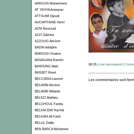
ARKOUN Mohammed
AT YEHYA Ameqran
ATTOUMI Djoudi
AUCAPITAINE Henri
AZNI Boussad
AZZI Sabrina
AZZOUG Ahcène
BADIN Adolphe
BAROUD Ghalem
BASAGANA Ramón
08:35 |
Lien permanent
|
Comme
BASHUNG Alain
BASSET René
BECCARIA Laurent
Les commentaires sont ferm
BELARBI Ahcène
BELARBI Mélanie
BELEZI Mathieu
BELGHOUL Farida
BELKACEMI Rachid
BELKADI Ali Farid
BELLIL Dalila
BEN BARCA Mohamed