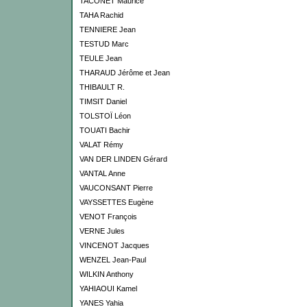
TACONET Maurice
TAHA Rachid
TENNIERE Jean
TESTUD Marc
TEULE Jean
THARAUD Jérôme et Jean
THIBAULT R.
TIMSIT Daniel
TOLSTOÏ Léon
TOUATI Bachir
VALAT Rémy
VAN DER LINDEN Gérard
VANTAL Anne
VAUCONSANT Pierre
VAYSSETTES Eugène
VENOT François
VERNE Jules
VINCENOT Jacques
WENZEL Jean-Paul
WILKIN Anthony
YAHIAOUI Kamel
YANES Yahia