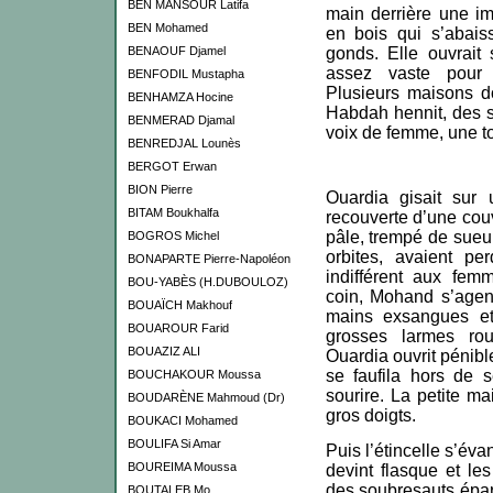
BEN MANSOUR Latifa
main derrière une i
BEN Mohamed
en bois qui s’abais
BENAOUF Djamel
gonds. Elle ouvrait 
assez vaste pour a
BENFODIL Mustapha
Plusieurs maisons d
BENHAMZA Hocine
Habdah hennit, des se
BENMERAD Djamal
voix de femme, une t
BENREDJAL Lounès
BERGOT Erwan
BION Pierre
Ouardia gisait sur
BITAM Boukhalfa
recouverte d’une couv
pâle, trempé de sueu
BOGROS Michel
orbites, avaient pe
BONAPARTE Pierre-Napoléon
indifférent aux fe
BOU-YABÈS (H.DUBOULOZ)
coin, Mohand s’agenou
BOUAÏCH Makhouf
mains exsangues et
BOUAROUR Farid
grosses larmes rou
BOUAZIZ ALI
Ouardia ouvrit pénibl
se faufila hors de 
BOUCHAKOUR Moussa
sourire. La petite ma
BOUDARÈNE Mahmoud (Dr)
gros doigts.
BOUKACI Mohamed
BOULIFA Si Amar
Puis l’étincelle s’évan
BOUREIMA Moussa
devint flasque et le
des soubresauts épars
BOUTALEB Mo