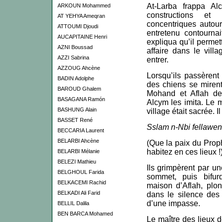
At-Larba frappa Al
ARKOUN Mohammed
constructions et
AT YEHYA Ameqran
concentriques auto
ATTOUMI Djoudi
entretenu contournai
AUCAPITAINE Henri
expliqua qu’il permet
AZNI Boussad
affaire dans le vill
AZZI Sabrina
entrer.
AZZOUG Ahcène
Lorsqu’ils passèrent
BADIN Adolphe
des chiens se mirent
BAROUD Ghalem
Mohand et Aflah de
BASAGANA Ramón
Alcym les imita. Le 
BASHUNG Alain
village était sacrée. Il
BASSET René
Sslam n-Nbi fellawen,
BECCARIA Laurent
BELARBI Ahcène
(Que la paix du Proph
habitez en ces lieux !
BELARBI Mélanie
BELEZI Mathieu
Ils grimpèrent par un
BELGHOUL Farida
sommet, puis bifur
BELKACEMI Rachid
maison d’Aflah, plo
BELKADI Ali Farid
dans le silence des 
d’une impasse.
BELLIL Dalila
BEN BARCA Mohamed
Le maître des lieux 