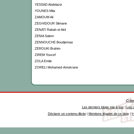
YESSAD Abdelaziz
YOUNES Mila
ZAMOUM Ali
ZEGHIDOUR Slimane
ZENATI Rabah et Akli
ZENIA Salem
ZENNOUCHE Boudjemaa
ZEROUKI Brahim
ZIREM Youcef
ZOLA Emile
ZORELI Mohamed-Amokrane
Créer
Les derniers blogs mis à jour
|
Les d
Déclarer un contenu illicite
|
Mentions légales de ce blog
|
H