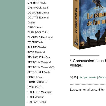
DJEBBAR Assia
DJERROUD Tarik
DOMRANE Malika
DOUTTE Edmond
Draïna
DRIS Youcef
DUBASCOUX J.H.
DUCHÊNE Ferdinand
ETIENNE Alix
FARINE Charles
FATIS Mouloud
FEKRACHE Louïza
* Construction sous 
FERAOUN Mouloud
village.
FERAOUN Mouloud (2)
FERROUKHI Zoubir
FORTU Paul
10:45 |
Lien permanent
|
Comme
FROBENIUS LEO
FYOT Pierre
Les commentaires sont ferm
GAHLOUZ Mustapha
GAÏD Mouloud
GALLAND Jean