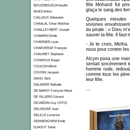
fille Mohand fut pri
BOUZEBOUDJA Noufel
glaça le sang des fe
BUIES Arthur
CAILLEUX Sébastien
Quelques minutes 
CHAALAL Omar Mokhtar
voisines envahissent
du pirate : « Dieu m’e
CHAILLEY-BERT Joseph
sauver ta fille. Il fau
CHAMPAS Emile
CHARRIER Louis
- Je te crois, Melha
CHARVÉRIAT François
nous pour contrer les
CHAUMET Stéphane
Alcym posa une main 
CONROUX Roger
sentait sincèrement t
COULON Alfred
homme rude, redoutab
COUSIN Jacques
comme tous les père
DAHO Jibril
leur fille.
DALADIER Nathalie
…
DE MARSY François-Marie
DE VILLIERS Gérard
DEJARDIN Guy (VITO)
DELHEURE Jean
DELILLE Lucienne
DERMENGHEM Emile
DJAOUT Tahar