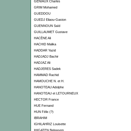
GENIAUX Charles
GRIM Mohamed
GUEDDOU
GUEDJ Eliaou-Gaston
GUENNOUN Saïd
GUILLAUMET Gustave
HACÈNE Ali
HACHID Malika
HADDAR Yazid
HADJADJ Bachir
HADJAZ Ali
HADJERES Sadek
HAMMAD Rachid
HAMOUCHE N. et H.
HANOTEAU Adolphe
HANOTEAU et LETOURNEUX
HECTOR France
HUE Fernand
HUN Félix (?)
IBRAHIM
IGHILAHRIZ Louisette
IHIGATEN Belqasem