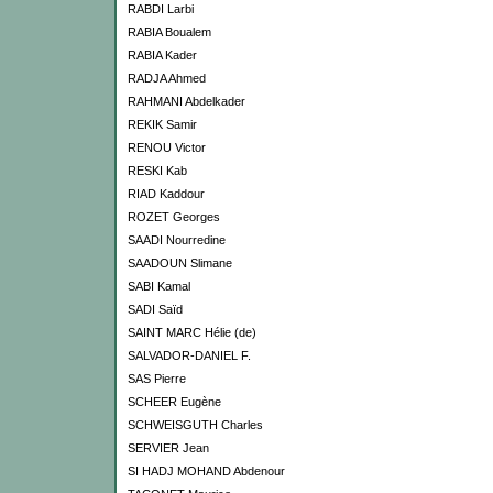
RABDI Larbi
RABIA Boualem
RABIA Kader
RADJA Ahmed
RAHMANI Abdelkader
REKIK Samir
RENOU Victor
RESKI Kab
RIAD Kaddour
ROZET Georges
SAADI Nourredine
SAADOUN Slimane
SABI Kamal
SADI Saïd
SAINT MARC Hélie (de)
SALVADOR-DANIEL F.
SAS Pierre
SCHEER Eugène
SCHWEISGUTH Charles
SERVIER Jean
SI HADJ MOHAND Abdenour