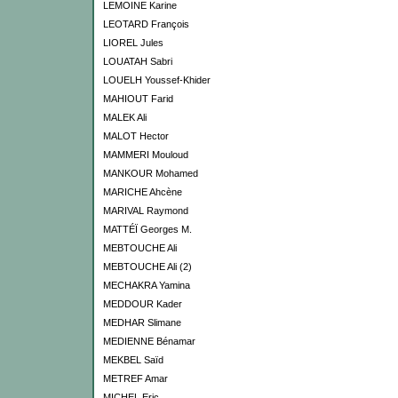
LEMOINE Karine
LEOTARD François
LIOREL Jules
LOUATAH Sabri
LOUELH Youssef-Khider
MAHIOUT Farid
MALEK Ali
MALOT Hector
MAMMERI Mouloud
MANKOUR Mohamed
MARICHE Ahcène
MARIVAL Raymond
MATTÉÏ Georges M.
MEBTOUCHE Ali
MEBTOUCHE Ali (2)
MECHAKRA Yamina
MEDDOUR Kader
MEDHAR Slimane
MEDIENNE Bénamar
MEKBEL Saïd
METREF Amar
MICHEL Eric