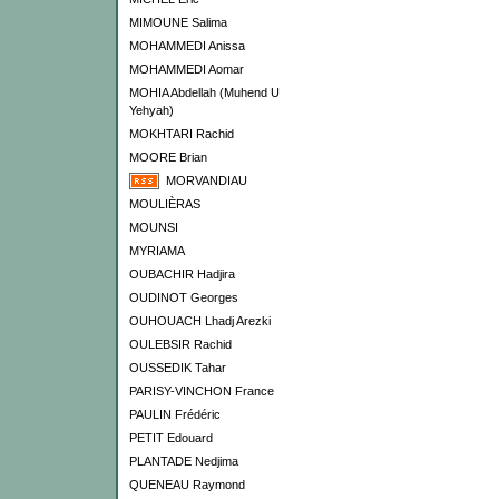
MIMOUNE Salima
MOHAMMEDI Anissa
MOHAMMEDI Aomar
MOHIA Abdellah (Muhend U
Yehyah)
MOKHTARI Rachid
MOORE Brian
MORVANDIAU
MOULIÈRAS
MOUNSI
MYRIAMA
OUBACHIR Hadjira
OUDINOT Georges
OUHOUACH Lhadj Arezki
OULEBSIR Rachid
OUSSEDIK Tahar
PARISY-VINCHON France
PAULIN Frédéric
PETIT Edouard
PLANTADE Nedjima
QUENEAU Raymond