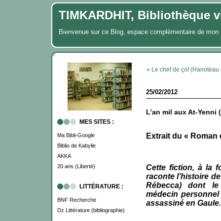
TIMKARDHIT, Bibliothèque vi
Bienvenue sur ce Blog, espace complémentaire de m
« Le chef de çof (Hanoteau 
25/02/2012
L’an mil aux At-Yenn
MES SITES :
Extrait du « Roman d
Ma Bibli-Google
Biblio de Kabylie
AKKA
20 ans (Liberté)
Cette fiction, à la f
raconte l’histoire d
Rébecca) dont le
LITTÉRATURE :
médecin personnel 
BNF Recherche
assassiné en Gaule.
Dz Littérature (bibliographie)