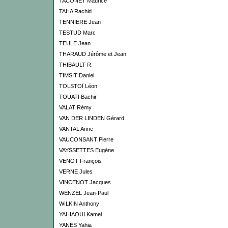
TACONET Maurice
TAHA Rachid
TENNIERE Jean
TESTUD Marc
TEULE Jean
THARAUD Jérôme et Jean
THIBAULT R.
TIMSIT Daniel
TOLSTOÏ Léon
TOUATI Bachir
VALAT Rémy
VAN DER LINDEN Gérard
VANTAL Anne
VAUCONSANT Pierre
VAYSSETTES Eugène
VENOT François
VERNE Jules
VINCENOT Jacques
WENZEL Jean-Paul
WILKIN Anthony
YAHIAOUI Kamel
YANES Yahia