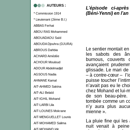
AUTEURS :
L’épisode ci-aprè
(Béni-Yenni) en l’an
* Commission 1914
* Lieutenant (2ème B.I.)
ABBAS Ferhat
ABOU RAS Mohammed
ABOUADAOU Saïd
ABOUDA Djouhra (DJURA)
Le sentier montait en
ABROUS Dahbia
les sabots des ân
ACHARD Amédée
burnous, couverts 
ACHOUR Mouloud
avançaient prudemme
ADOUR Abdelmadjid
glissade. Le mari de 
AGSOUS Nadia
– à contre-cœur – l’
puisse toucher l’intim
AHMANE Kamal
n’avait pas eu le choi
AIT-AHMED Sakina
chez Mohand et lui-
AIT-ALI Belaïd
de son beau-père. 
AIT-IGHIL Mohand
tombée comme un coup
AIT-LARBI Lila
n’y aura plus aucun
AIT-LOUNES Mokrane
mienne ».
AIT-MENGUELLET Lounis
La pluie fine qui les
AIT-MOHAMED Salima
nuit venait à pein
AIT-MOHAND Idir