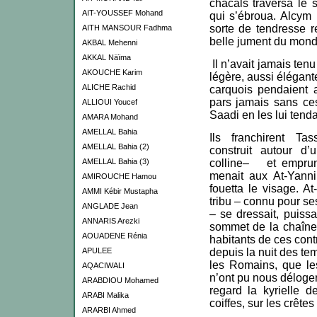
chacals traversa le s
AIT-YOUSSEF Mohand
qui s’ébroua. Alcym 
sorte de tendresse r
AITH MANSOUR Fadhma
belle jument du mond
AKBAL Mehenni
AKKAL Näïma
Il n’avait jamais ten
AKOUCHE Karim
légère, aussi élégant
ALICHE Rachid
carquois pendaient 
pars jamais sans ces
ALLIOUI Youcef
Saadi en les lui tenda
AMARA Mohand
AMELLAL Bahia
Ils franchirent Ta
AMELLAL Bahia (2)
construit autour d
AMELLAL Bahia (3)
colline– et emprun
menait aux At-Yanni.
AMIROUCHE Hamou
fouetta le visage. At
AMMI Kébir Mustapha
tribu – connu pour se
ANGLADE Jean
– se dressait, puissa
ANNARIS Arezki
sommet de la chaîne
AOUADENE Rénia
habitants de ces con
APULEE
depuis la nuit des te
les Romains, que le
AQACIWALI
n’ont pu nous déloger 
ARABDIOU Mohamed
regard la kyrielle 
ARABI Malika
coiffes, sur les crêtes
ARARBI Ahmed