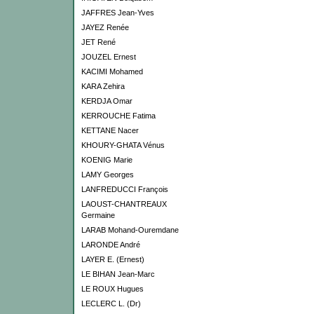
JAFFRES Jean-Yves
JAYEZ Renée
JET René
JOUZEL Ernest
KACIMI Mohamed
KARA Zehira
KERDJA Omar
KERROUCHE Fatima
KETTANE Nacer
KHOURY-GHATA Vénus
KOENIG Marie
LAMY Georges
LANFREDUCCI François
LAOUST-CHANTREAUX
Germaine
LARAB Mohand-Ouremdane
LARONDE André
LAYER E. (Ernest)
LE BIHAN Jean-Marc
LE ROUX Hugues
LECLERC L. (Dr)