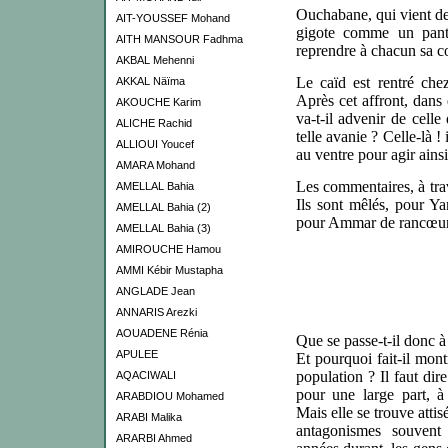
Ouchabane, qui vient de 
AIT-YOUSSEF Mohand
gigote comme un panti
AITH MANSOUR Fadhma
reprendre à chacun sa c
AKBAL Mehenni
Le caïd est rentré che
AKKAL Näïma
Après cet affront, dans q
AKOUCHE Karim
va-t-il advenir de celle 
ALICHE Rachid
telle avanie ? Celle-là !
ALLIOUI Youcef
au ventre pour agir ainsi
AMARA Mohand
Les commentaires, à trave
AMELLAL Bahia
Ils sont mêlés, pour Ya
AMELLAL Bahia (2)
pour Ammar de rancœur e
AMELLAL Bahia (3)
AMIROUCHE Hamou
AMMI Kébir Mustapha
ANGLADE Jean
ANNARIS Arezki
AOUADENE Rénia
Que se passe-t-il donc à
APULEE
Et pourquoi fait-il mont
population ? Il faut dir
AQACIWALI
pour une large part, à
ARABDIOU Mohamed
Mais elle se trouve attis
ARABI Malika
antagonismes souvent
ARARBI Ahmed