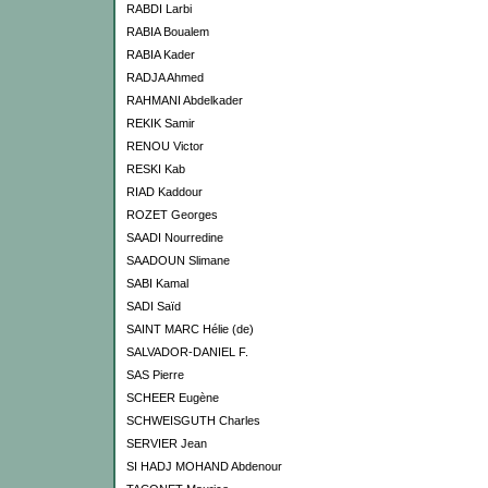
RABDI Larbi
RABIA Boualem
RABIA Kader
RADJA Ahmed
RAHMANI Abdelkader
REKIK Samir
RENOU Victor
RESKI Kab
RIAD Kaddour
ROZET Georges
SAADI Nourredine
SAADOUN Slimane
SABI Kamal
SADI Saïd
SAINT MARC Hélie (de)
SALVADOR-DANIEL F.
SAS Pierre
SCHEER Eugène
SCHWEISGUTH Charles
SERVIER Jean
SI HADJ MOHAND Abdenour