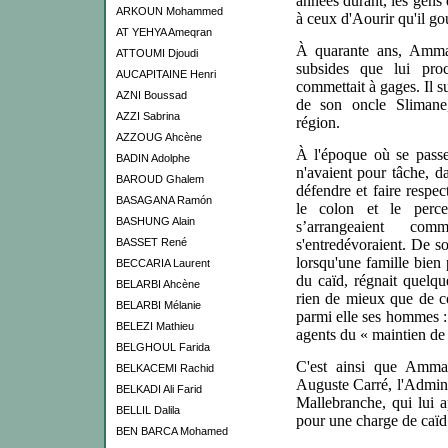
années durant, les gens 
ARKOUN Mohammed
à ceux d'Aourir qu'il go
AT YEHYA Ameqran
À quarante ans, Ammar
ATTOUMI Djoudi
subsides que lui proc
AUCAPITAINE Henri
commettait à gages. Il su
AZNI Boussad
de son oncle Slimane
AZZI Sabrina
région.
AZZOUG Ahcène
À l'époque où se passent
BADIN Adolphe
n'avaient pour tâche, d
BAROUD Ghalem
défendre et faire respec
BASAGANA Ramón
le colon et le perce
BASHUNG Alain
s’arrangeaient com
BASSET René
s'entredévoraient. De sor
lorsqu'une famille bie
BECCARIA Laurent
du caïd, régnait quelque
BELARBI Ahcène
rien de mieux que de co
BELARBI Mélanie
parmi elle ses hommes :
BELEZI Mathieu
agents du « maintien de 
BELGHOUL Farida
C'est ainsi que Amma
BELKACEMI Rachid
Auguste Carré, l'Admin
BELKADI Ali Farid
Mallebranche, qui lui a
BELLIL Dalila
pour une charge de caïd
BEN BARCA Mohamed