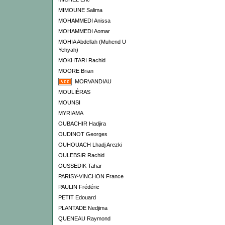
MIMOUNE Salima
MOHAMMEDI Anissa
MOHAMMEDI Aomar
MOHIA Abdellah (Muhend U
Yehyah)
MOKHTARI Rachid
MOORE Brian
MORVANDIAU
MOULIÈRAS
MOUNSI
MYRIAMA
OUBACHIR Hadjira
OUDINOT Georges
OUHOUACH Lhadj Arezki
OULEBSIR Rachid
OUSSEDIK Tahar
PARISY-VINCHON France
PAULIN Frédéric
PETIT Edouard
PLANTADE Nedjima
QUENEAU Raymond