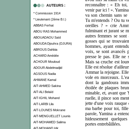
reconnaître : « Eh toi
AUTEURS :
venir par ici ! ». Yamina 
* Commission 1914
va son chemin sans se r
* Lieutenant (2ème B.I.)
Tu m'entends ? Ou tu ve
oreilles ? » crie Am­m
ABBAS Ferhat
fulminant et jurant se me
ABOU RAS Mohammed
autres femmes se sont a
ABOUADAOU Saïd
gosses qui se trouvaien
ABOUDA Djouhra (DJURA)
hommes, ayant entendu, 
ABROUS Dahbia
voix, se sont avancés 
ACHARD Amédée
presse le pas. Elle ne 
Mais sa cruche est lourd
ACHOUR Mouloud
Elle est résolue d'ailleu
ADOUR Abdelmadjid
Ammar la rejoigne. Elle l
AGSOUS Nadia
vole en morceaux. L'eau
AHMANE Kamal
dont la gandoura imma
AIT-AHMED Sakina
étoilée de plaques brun
AIT-ALI Belaïd
minable, et, avant que 
ruelle,
il pince son ment
AIT-IGHIL Mohand
jette d'une voix rauque 
AIT-LARBI Lila
ma barbe pour toi, fill
AIT-LOUNES Mokrane
parole, Yamina a entend
AIT-MENGUELLET Lounis
hideusement quelques 
AIT-MOHAMED Salima
portes entrebâillées.
AIT-MOHAND Idir