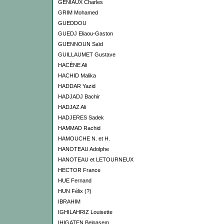
GENIAUX Charles
GRIM Mohamed
GUEDDOU
GUEDJ Eliaou-Gaston
GUENNOUN Saïd
GUILLAUMET Gustave
HACÈNE Ali
HACHID Malika
HADDAR Yazid
HADJADJ Bachir
HADJAZ Ali
HADJERES Sadek
HAMMAD Rachid
HAMOUCHE N. et H.
HANOTEAU Adolphe
HANOTEAU et LETOURNEUX
HECTOR France
HUE Fernand
HUN Félix (?)
IBRAHIM
IGHILAHRIZ Louisette
IHIGATEN Belqasem