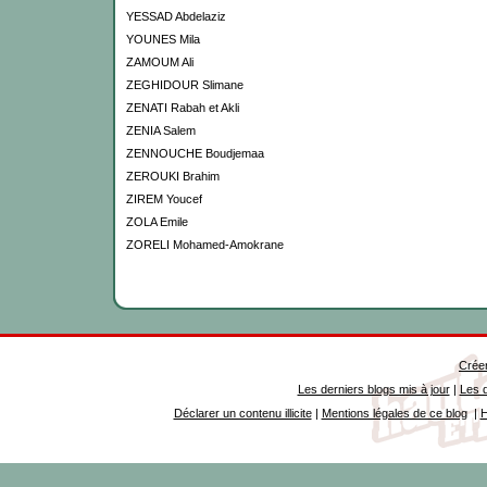
YESSAD Abdelaziz
YOUNES Mila
ZAMOUM Ali
ZEGHIDOUR Slimane
ZENATI Rabah et Akli
ZENIA Salem
ZENNOUCHE Boudjemaa
ZEROUKI Brahim
ZIREM Youcef
ZOLA Emile
ZORELI Mohamed-Amokrane
Créer
Les derniers blogs mis à jour
|
Les d
Déclarer un contenu illicite
|
Mentions légales de ce blog
|
H