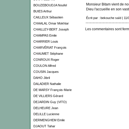
Monsieur Bitam vient de no
BOUZEBOUDJA Noufel
Dieu l'accueille en son vast
BUIES Arthur
CAILLEUX Sébastien
Écrit par : bekouche saïd | 11
CHAALAL Omar Mokhtar
Les commentaires sont ferm
CHAILLEY-BERT Joseph
CHAMPAS Emile
CHARRIER Louis
CHARVÉRIAT François
CHAUMET Stéphane
CONROUX Roger
COULON Alfred
COUSIN Jacques
DAHO Jibril
DALADIER Nathalie
DE MARSY François-Marie
DE VILLIERS Gérard
DEJARDIN Guy (VITO)
DELHEURE Jean
DELILLE Lucienne
DERMENGHEM Emile
DJAOUT Tahar