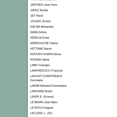
JAFFRES Jean-Yves
JAYEZ Renée
JET René
JOUZEL Ernest
KACIMI Mohamed
KARA Zehira
KERDJA Omar
KERROUCHE Fatima
KETTANE Nacer
KHOURY-GHATA Vénus
KOENIG Marie
LAMY Georges
LANFREDUCCI François
LAOUST-CHANTREAUX
Germaine
LARAB Mohand-Ouremdane
LARONDE André
LAYER E. (Ernest)
LE BIHAN Jean-Marc
LE ROUX Hugues
LECLERC L. (Dr)