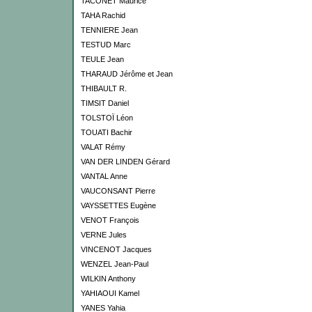
TACONET Maurice
TAHA Rachid
TENNIERE Jean
TESTUD Marc
TEULE Jean
THARAUD Jérôme et Jean
THIBAULT R.
TIMSIT Daniel
TOLSTOÏ Léon
TOUATI Bachir
VALAT Rémy
VAN DER LINDEN Gérard
VANTAL Anne
VAUCONSANT Pierre
VAYSSETTES Eugène
VENOT François
VERNE Jules
VINCENOT Jacques
WENZEL Jean-Paul
WILKIN Anthony
YAHIAOUI Kamel
YANES Yahia