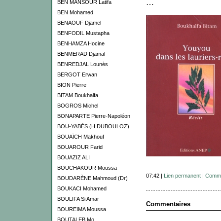
…
BEN MANSOUR Latifa
BEN Mohamed
BENAOUF Djamel
BENFODIL Mustapha
BENHAMZA Hocine
BENMERAD Djamal
BENREDJAL Lounès
BERGOT Erwan
BION Pierre
BITAM Boukhalfa
BOGROS Michel
BONAPARTE Pierre-Napoléon
BOU-YABÈS (H.DUBOULOZ)
BOUAÏCH Makhouf
BOUAROUR Farid
BOUAZIZ ALI
BOUCHAKOUR Moussa
07:42 |
Lien permanent
|
Comme
BOUDARÈNE Mahmoud (Dr)
BOUKACI Mohamed
BOULIFA Si Amar
Commentaires
BOUREIMA Moussa
BOUTALEB Mo