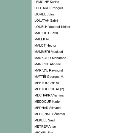
LEMOINE Karine
LEOTARD François
LIOREL Jules
LOUATAH Sabri
LOUELH Youssef-Khider
MAHIOUT Farid
MALEK Ali
MALOT Hector
MAMMERI Mouloud
MANKOUR Mohamed
MARICHE Ahcène
MARIVAL Raymond
MATTÉÏ Georges M.
MEBTOUCHE Ali
MEBTOUCHE Ali (2)
MECHAKRA Yamina
MEDDOUR Kader
MEDHAR Slimane
MEDIENNE Bénamar
MEKBEL Saïd
METREF Amar
MICHEL Eric