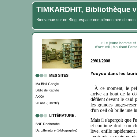
TIMKARDHIT, Bibliothèque vi
Bienvenue sur ce Blog, espace complémentaire de m
« Le jeune homme et 
d'accueil
|
Mouloud Feraou
29/01/2008
Youyou dans les lauri
MES SITES :
Ma Bibli-Google
À ce moment, le pel
Biblio de Kabylie
arrive au bout de la cô
AKKA
défilent devant le caïd 
20 ans (Liberté)
les grandes auges-réser
d'un oeil où brille une l
LITTÉRATURE :
Mais il s'aperçoit que l'
BNF Recherche
et continue droit son ch
Dz Littérature (bibliographie)
lève, enfile rapidement 
avoir mis sa main en vi