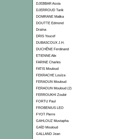
DJEBBAR Assia
DJERROUD Tarik
DOMRANE Malika
DOUTTE Edmond
Draïna
DRIS Youcef
DUBASCOUX J.H.
DUCHÊNE Ferdinand
ETIENNE Alix
FARINE Charles
FATIS Mouloud
FEKRACHE Louïza
FERAOUN Mouloud
FERAOUN Mouloud (2)
FERROUKHI Zoubir
FORTU Paul
FROBENIUS LEO
FYOT Pierre
GAHLOUZ Mustapha
GAÏD Mouloud
GALLAND Jean