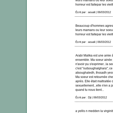
leurs mamans ou leur soeur 
horreur est faitepar les viei
Écrit par : aouali | 06/03/2012
Beaucoup d'hommes agressen
leurs mamans ou leur soeur 
horreur est faitepar les viei
Écrit par : aouali | 06/03/2012
Arabi Malika est une amie à 
ensemble. Ma soeur ainée p
n'avoir pu s'exprimer...la s
c'est "outsoughalghara"; ce
atsoughaledh, thssadh yes
Ma soeur est retournée che
après. Elle était maltraitée
sexuellement...elle n'en a
quand tu nous tient...
Écrit par : Dji | 06/03/2012
a yellis n medden la virgini