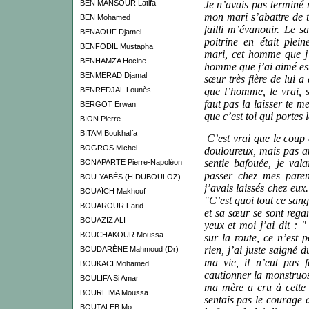
BEN MANSOUR Latifa
Je n’avais pas terminé 
mon mari s’abattre de t
BEN Mohamed
failli m’évanouir. Le s
BENAOUF Djamel
poitrine en était plei
BENFODIL Mustapha
mari, cet homme que j’a
BENHAMZA Hocine
homme que j’ai aimé est
BENMERAD Djamal
sœur très fière de lui a 
BENREDJAL Lounès
que l’homme, le vrai, 
faut pas la laisser te m
BERGOT Erwan
que c’est toi qui portes 
BION Pierre
BITAM Boukhalfa
C’est vrai que le coup 
BOGROS Michel
douloureux, mais pas au
sentie bafouée, je val
BONAPARTE Pierre-Napoléon
passer chez mes paren
BOU-YABÈS (H.DUBOULOZ)
j’avais laissés chez eu
BOUAÏCH Makhouf
"C’est quoi tout ce sang
BOUAROUR Farid
et sa sœur se sont regar
BOUAZIZ ALI
yeux et moi j’ai dit : 
BOUCHAKOUR Moussa
sur la route, ce n’est p
rien, j’ai juste saigné
BOUDARÈNE Mahmoud (Dr)
ma vie, il n’eut pas 
BOUKACI Mohamed
cautionner la monstruos
BOULIFA Si Amar
ma mère a cru à cette 
BOUREIMA Moussa
sentais pas le courage d
BOUTALEB Mo