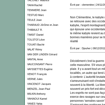
TACONET Maurice
Écrit par : clementine | 24/11/2
TAHA Rachid
TENNIERE Jean
TESTUD Marc
Non Clémentine, le kabyle n
TEULE Jean
se retrouve avec des occiden
THARAUD Jérôme et Jean
kabylie, l'esprit montagnar
qui épouse une occidentale d
THIBAULT R.
le même kabyle revient au b
TIMSIT Daniel
bonnes manières pour se tran
TOLSTOÏ Léon
réalité
TOUATI Bachir
Écrit par : Djouher | 08/12/201
VALAT Rémy
VAN DER LINDEN Gérard
VANTAL Anne
Décidément c'est la guerre 
VAUCONSANT Pierre
celle masculine. S'il vous p
plaie. Il y a avant tout un mi
VAYSSETTES Eugène
localités, un autre qui tend à
VENOT François
à contenir. L'autorité bruta
VERNE Jules
s'ameunuisant voit s'instal
VINCENOT Jacques
souvent à la liberté. La lib
souvent un prix fort est déc
WENZEL Jean-Paul
Les esprits ne sont pas fa
WILKIN Anthony
exerce des ravages sur ceux
YAHIAOUI Kamel
personnes 'sensées savoir'
YANES Yahia
S'agissant des pratiques ba