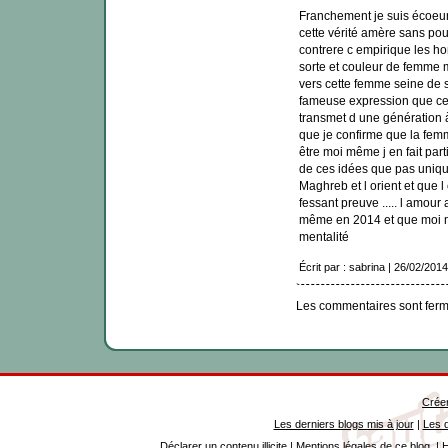
Franchement je suis écoeur
cette vérité amère sans po
contrere c empirique les h
sorte et couleur de femme m
vers cette femme seine de so
fameuse expression que ce
transmet d une génération 
que je confirme que la fem
être moi même j en fait pa
de ces idées que pas unique
Maghreb et l orient et que l
fessant preuve ..... l amour 
même en 2014 et que moi m
mentalité
Écrit par : sabrina | 26/02/2014
Les commentaires sont ferm
Créer
Les derniers blogs mis à jour
|
Les d
Déclarer un contenu illicite
|
Mentions légales de ce blog
|
H