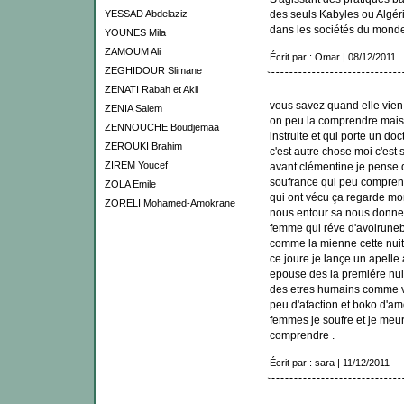
YESSAD Abdelaziz
des seuls Kabyles ou Algér
dans les sociétés du monde 
YOUNES Mila
ZAMOUM Ali
Écrit par : Omar | 08/12/2011
ZEGHIDOUR Slimane
ZENATI Rabah et Akli
vous savez quand elle vien 
ZENIA Salem
on peu la comprendre mais
ZENNOUCHE Boudjemaa
instruite et qui porte un doc
ZEROUKI Brahim
c'est autre chose moi c'est 
ZIREM Youcef
avant clémentine.je pense 
soufrance qui peu comprend
ZOLA Emile
qui ont vécu ça regarde mo
ZORELI Mohamed-Amokrane
nous entour sa nous donne p
femme qui réve d'avoirunebe
comme la mienne cette nuit q
ce joure je lançe un apell
epouse des la premiére nui
des etres humains comme vo
peu d'afaction et boko d'am
femmes je soufre et je meu
comprendre .
Écrit par : sara | 11/12/2011