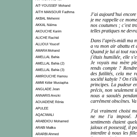
AIT-YOUSSEF Mohand
AITH MANSOUR Fadhma
J’ai aujourd’hui encor
AKBAL Mehenni
je me rappelle ce momen
nos coutumes ; c’est t
AKKAL Näïma
telles pratiques ne devra
AKOUCHE Karim
ALICHE Rachid
Dans l’après-midi ma mè
ALLIOUI Youcef
a vu mon air abattu et a
AMARA Mohand
Quand je lui ai tout raco
j’étais humiliée, elle s’
AMELLAL Bahia
Je voyais ma mère pleu
AMELLAL Bahia (2)
rends compte ? Rendre
AMELLAL Bahia (3)
des futilités, cela me 
AMIROUCHE Hamou
société kabyle ? On t’él
AMMI Kébir Mustapha
principes. La pudeur en
ANGLADE Jean
précis, non seulement i
nous a saoulés pendan
ANNARIS Arezki
carrément obscènes. Va
AOUADENE Rénia
APULEE
J’ai vraiment choisi m
AQACIWALI
ne me l’a imposé. J
ARABDIOU Mohamed
sentiments étaient que
jaloux et possessif, il
ARABI Malika
interdire à nous les fil
ARARBI Ahmed