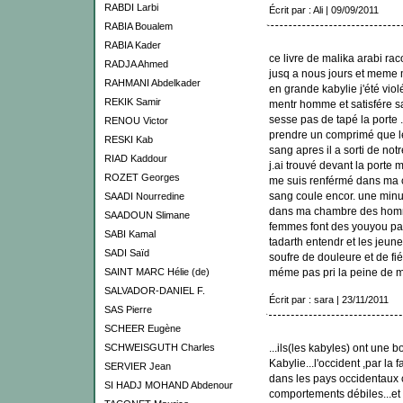
RABDI Larbi
Écrit par : Ali | 09/09/2011
RABIA Boualem
RABIA Kader
ce livre de malika arabi rac
RADJA Ahmed
jusq a nous jours et meme 
RAHMANI Abdelkader
en grande kabylie j'été viol
REKIK Samir
mentr homme et satisfére sa 
sesse pas de tapé la porte 
RENOU Victor
prendre un comprimé que le 
RESKI Kab
sang apres il a sorti de not
RIAD Kaddour
j.ai trouvé devant la porte m
ROZET Georges
me suis renférmé dans ma 
sang coule encor. une minute
SAADI Nourredine
dans ma chambre des homme
SAADOUN Slimane
femmes font des youyou par
SABI Kamal
tadarth entendr et les jeune
SADI Saïd
soufre de douleure et de fié
SAINT MARC Hélie (de)
méme pas pri la peine de m
SALVADOR-DANIEL F.
Écrit par : sara | 23/11/2011
SAS Pierre
SCHEER Eugène
SCHWEISGUTH Charles
...ils(les kabyles) ont une 
Kabylie...l'occident ,par la f
SERVIER Jean
dans les pays occidentaux c
SI HADJ MOHAND Abdenour
comportements débiles...e