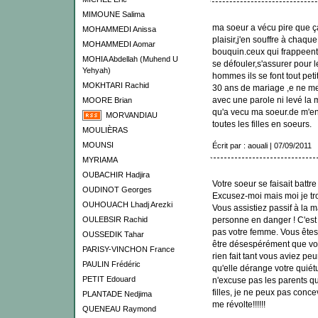
MIMOUNE Salima
ma soeur a vécu pire que ça 
MOHAMMEDI Anissa
plaisir,j'en souffre à chaque
MOHAMMEDI Aomar
bouquin.ceux qui frappeent
MOHIA Abdellah (Muhend U
se défouler,s'assurer pour le
Yehyah)
hommes ils se font tout pet
MOKHTARI Rachid
30 ans de mariage ,e ne me
avec une parole ni levé la m
MOORE Brian
qu'a vecu ma soeur.de m'en e
MORVANDIAU
toutes les filles en soeurs.
MOULIÈRAS
MOUNSI
Écrit par : aouali | 07/09/2011
MYRIAMA
OUBACHIR Hadjira
Votre soeur se faisait battre
OUDINOT Georges
Excusez-moi mais moi je tr
OUHOUACH Lhadj Arezki
Vous assistiez passif à la 
OULEBSIR Rachid
personne en danger ! C'est
pas votre femme. Vous êtes 
OUSSEDIK Tahar
être désespérément que vou
PARISY-VINCHON France
rien fait tant vous aviez pe
PAULIN Frédéric
qu'elle dérange votre quiét
PETIT Edouard
n'excuse pas les parents qu
filles, je ne peux pas concev
PLANTADE Nedjima
me révolte!!!!!!
QUENEAU Raymond