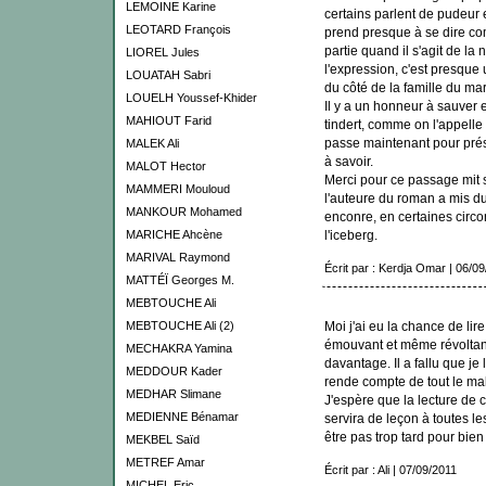
LEMOINE Karine
certains parlent de pudeur e
LEOTARD François
prend presque à se dire co
partie quand il s'agit de la 
LIOREL Jules
l'expression, c'est presque 
LOUATAH Sabri
du côté de la famille du mar
LOUELH Youssef-Khider
Il y a un honneur à sauver 
MAHIOUT Farid
tindert, comme on l'appelle 
passe maintenant pour prés
MALEK Ali
à savoir.
MALOT Hector
Merci pour ce passage mit s
MAMMERI Mouloud
l'auteure du roman a mis du
MANKOUR Mohamed
enconre, en certaines circo
MARICHE Ahcène
l'iceberg.
MARIVAL Raymond
Écrit par : Kerdja Omar | 06/0
MATTÉÏ Georges M.
MEBTOUCHE Ali
MEBTOUCHE Ali (2)
Moi j'ai eu la chance de lire
émouvant et même révoltant
MECHAKRA Yamina
davantage. Il a fallu que j
MEDDOUR Kader
rende compte de tout le ma
MEDHAR Slimane
J'espère que la lecture de c
MEDIENNE Bénamar
servira de leçon à toutes le
être pas trop tard pour bien 
MEKBEL Saïd
METREF Amar
Écrit par : Ali | 07/09/2011
MICHEL Eric