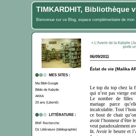
TIMKARDHIT, Bibliothèque vi
Bienvenue sur ce Blog, espace complémentaire de m
« L’Avenir de la Kabylie (J
porte u
06/09/2011
Éclat de vie (Malika A
MES SITES :
Ma Bibli-Google
Le top du top chez la fi
Biblio de Kabylie
qui n’est pas vierge es
AKKA
Le nombre de filles 
20 ans (Liberté)
mariage parce qu’el
incalculable. Tout l’hon
ce bout de chair qu’o
LITTÉRATURE :
avoir l’honneur d’être l
BNF Recherche
veut paradoxalement avo
Dz Littérature (bibliographie)
lit. Avoir le beurre et 