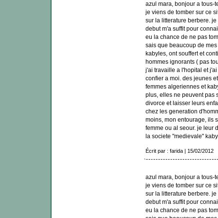
azul mara, bonjour a tous-t
je viens de tomber sur ce s
sur la litterature berbere. je 
debut m'a suffit pour connait
eu la chance de ne pas tom
sais que beaucoup de mes 
kabyles, ont souffert et con
hommes ignorants ( pas tou
j'ai travaille a l'hopital et 
confier a moi. des jeunes e
femmes algeriennes et kaby
plus, elles ne peuvent pas 
divorce et laisser leurs enf
chez les generation d'hom
moins, mon entourage, ils so
femme ou al seour. je leur 
la societe "medievale" kaby
Écrit par : farida | 15/02/2012
azul mara, bonjour a tous-t
je viens de tomber sur ce s
sur la litterature berbere. je 
debut m'a suffit pour connait
eu la chance de ne pas tom