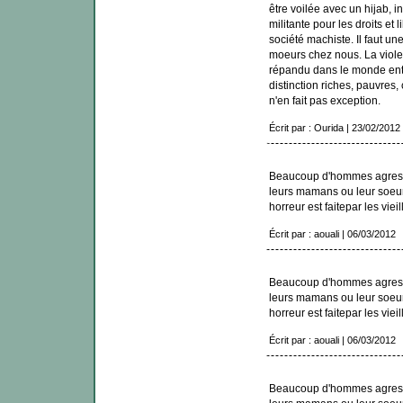
être voilée avec un hijab, i
militante pour les droits et
société machiste. Il faut une
moeurs chez nous. La viole
répandu dans le monde entier
distinction riches, pauvres,
n'en fait pas exception.
Écrit par : Ourida | 23/02/2012
Beaucoup d'hommes agressen
leurs mamans ou leur soeur 
horreur est faitepar les viei
Écrit par : aouali | 06/03/2012
Beaucoup d'hommes agressen
leurs mamans ou leur soeur 
horreur est faitepar les viei
Écrit par : aouali | 06/03/2012
Beaucoup d'hommes agressen