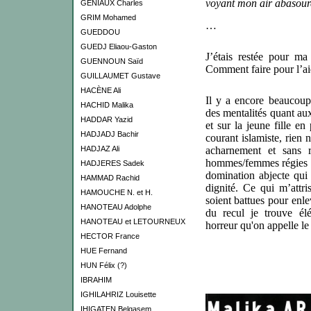
voyant mon air abasour
GENIAUX Charles
GRIM Mohamed
…
GUEDDOU
GUEDJ Eliaou-Gaston
J’étais restée pour m
GUENNOUN Saïd
Comment faire pour l’ai
GUILLAUMET Gustave
HACÈNE Ali
Il y a encore beaucoup
HACHID Malika
des mentalités quant au
HADDAR Yazid
et sur la jeune fille en
HADJADJ Bachir
courant islamiste, rien 
HADJAZ Ali
acharnement et sans ré
hommes/femmes régies pa
HADJERES Sadek
domination abjecte qui 
HAMMAD Rachid
dignité. Ce qui m’attri
HAMOUCHE N. et H.
soient battues pour enle
HANOTEAU Adolphe
du recul je trouve él
HANOTEAU et LETOURNEUX
horreur qu'on appelle le
HECTOR France
HUE Fernand
HUN Félix (?)
IBRAHIM
IGHILAHRIZ Louisette
IHIGATEN Belqasem