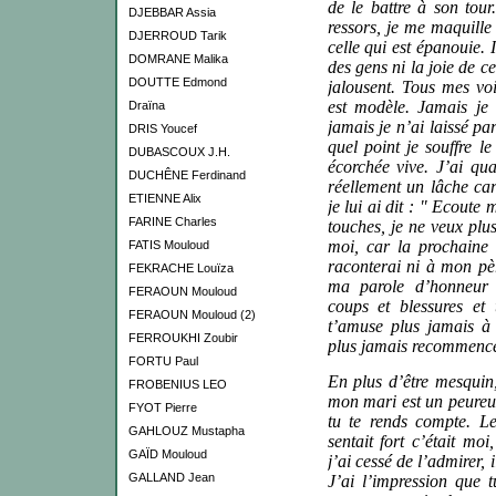
de le battre à son tour
DJEBBAR Assia
ressors, je me maquille
DJERROUD Tarik
celle qui est épanouie. I
DOMRANE Malika
des gens ni la joie de 
DOUTTE Edmond
jalousent. Tous mes vo
est modèle. Jamais je
Draïna
jamais je n’ai laissé pa
DRIS Youcef
quel point je souffre l
DUBASCOUX J.H.
écorchée vive. J’ai qu
DUCHÊNE Ferdinand
réellement un lâche car
ETIENNE Alix
je lui ai dit : " Ecoute
FARINE Charles
touches, je ne veux plus
moi, car la prochaine f
FATIS Mouloud
raconterai ni à mon pè
FEKRACHE Louïza
ma parole d’honneur q
FERAOUN Mouloud
coups et blessures et 
FERAOUN Mouloud (2)
t’amuse plus jamais à r
FERROUKHI Zoubir
plus jamais recommenc
FORTU Paul
En plus d’être mesquin,
FROBENIUS LEO
mon mari est un peureux
FYOT Pierre
tu te rends compte. Le
GAHLOUZ Mustapha
sentait fort c’était mo
GAÏD Mouloud
j’ai cessé de l’admirer, 
GALLAND Jean
J’ai l’impression que 