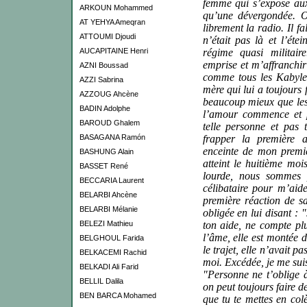
femme qui s’expose aux
ARKOUN Mohammed
qu’une dévergondée. 
AT YEHYA Ameqran
librement la radio. Il fa
ATTOUMI Djoudi
n’était pas là et l’étei
AUCAPITAINE Henri
régime quasi militair
emprise et m’affranchir
AZNI Boussad
comme tous les Kabyle
AZZI Sabrina
mère qui lui a toujours 
AZZOUG Ahcène
beaucoup mieux que les
BADIN Adolphe
l’amour commence et p
BAROUD Ghalem
telle personne et pas
BASAGANA Ramón
frapper la première a
enceinte de mon premi
BASHUNG Alain
atteint le huitième mo
BASSET René
lourde, nous sommes 
BECCARIA Laurent
célibataire pour m’aid
BELARBI Ahcène
première réaction de sa
BELARBI Mélanie
obligée en lui disant : "
BELEZI Mathieu
ton aide, ne compte pl
l’âme, elle est montée 
BELGHOUL Farida
le trajet, elle n’avait p
BELKACEMI Rachid
moi. Excédée, je me suis 
BELKADI Ali Farid
"Personne ne t’oblige à
BELLIL Dalila
on peut toujours faire de
BEN BARCA Mohamed
que tu te mettes en colè