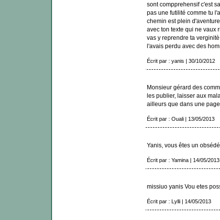
sont compprehensif c'est sac
pas une futilité comme tu l'
chemin est plein d'aventures 
avec ton texte qui ne vaux ri
vas y reprendre ta verginitè
l'avais perdu avec des hom
Écrit par : yanis | 30/10/2012
Monsieur gérard des commen
les publier, laisser aux ma
ailleurs que dans une page de
Écrit par : Ouali | 13/05/2013
Yanis, vous êtes un obsédé 
Écrit par : Yamina | 14/05/2013
missiuo yanis Vou etes poss
Écrit par : Lylli | 14/05/2013