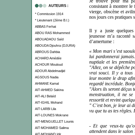
Je trouve pour ma par
AUTEURS :
consistant à montrer le
vierge, obscène et avil
* Commission 1914
nos jours ces pratiques 
* Lieutenant (2ème B.I.)
ABBAS Ferhat
Il y a juste quelque
ABOU RAS Mohammed
jeunesse m’a raconté s
ABOUADAOU Saïd
d’amertume :
ABOUDA Djouhra (DJURA)
« Mon mari s’est saoulé
ABROUS Dahbia
lui pardonnerai jamais.
ACHARD Amédée
nuptiale et les premièr
ACHOUR Mouloud
"Allez, on se dépêche po
ADOUR Abdelmadjid
vrai souci. Il y a tous
AGSOUS Nadia
leur montre le drap afin
regardé incrédule. Bonjo
AHMANE Kamal
"Alors ils seront déçus 
AIT-AHMED Sakina
menstruation, il ne se 
AIT-ALI Belaïd
ressortit et revint quelq
AIT-IGHIL Mohand
" C’est bon, je leur ai d
AIT-LARBI Lila
vu que tu as tes règles. I
AIT-LOUNES Mokrane
AIT-MENGUELLET Lounis
- Et que veux-tu qu’o
AIT-MOHAMED Salima
attendent dans le salon ?
AIT-MOHAND Idir