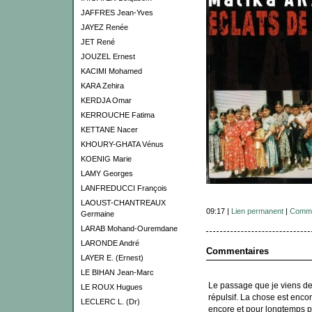
JAFFRES Jean-Yves
JAYEZ Renée
JET René
JOUZEL Ernest
KACIMI Mohamed
KARA Zehira
KERDJA Omar
KERROUCHE Fatima
KETTANE Nacer
KHOURY-GHATA Vénus
KOENIG Marie
LAMY Georges
LANFREDUCCI François
LAOUST-CHANTREAUX
09:17 |
Lien permanent
|
Comme
Germaine
LARAB Mohand-Ouremdane
LARONDE André
Commentaires
LAYER E. (Ernest)
LE BIHAN Jean-Marc
Le passage que je viens de
LE ROUX Hugues
répulsif. La chose est encor
LECLERC L. (Dr)
encore et pour longtemps p