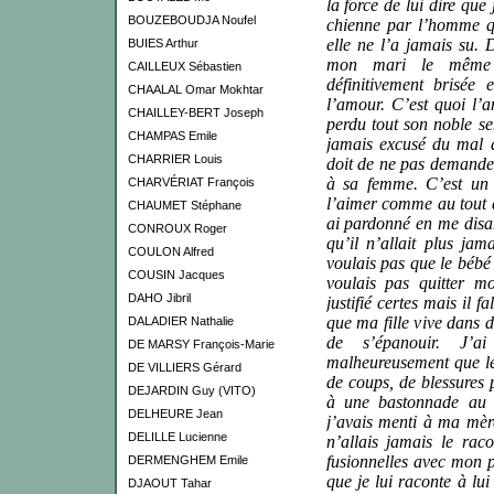
la force de lui dire qu
BOUZEBOUDJA Noufel
chienne par l’homme qu
elle ne l’a jamais su. 
BUIES Arthur
mon mari le même r
CAILLEUX Sébastien
définitivement brisée 
CHAALAL Omar Mokhtar
l’amour. C’est quoi l’
CHAILLEY-BERT Joseph
perdu tout son noble s
CHAMPAS Emile
jamais excusé du mal 
CHARRIER Louis
doit de ne pas demande
à sa femme. C’est un s
CHARVÉRIAT François
l’aimer comme au tout d
CHAUMET Stéphane
ai pardonné en me disan
CONROUX Roger
qu’il n’allait plus ja
COULON Alfred
voulais pas que le bébé 
COUSIN Jacques
voulais pas quitter m
DAHO Jibril
justifié certes mais il f
que ma fille vive dans d
DALADIER Nathalie
de s’épanouir. J’a
DE MARSY François-Marie
malheureusement que le
DE VILLIERS Gérard
de coups, de blessures 
DEJARDIN Guy (VITO)
à une bastonnade au
DELHEURE Jean
j’avais menti à ma mère
DELILLE Lucienne
n’allais jamais le raco
fusionnelles avec mon p
DERMENGHEM Emile
que je lui raconte à lu
DJAOUT Tahar