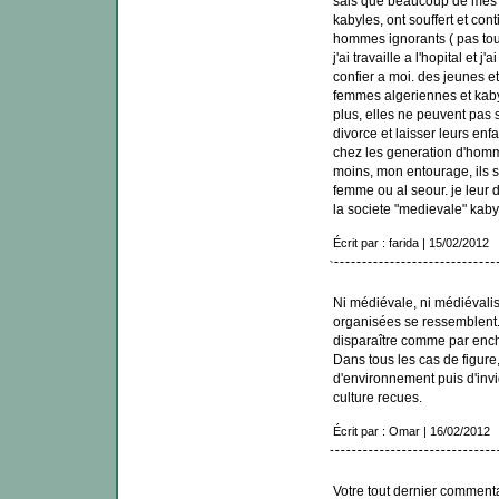
sais que beaucoup de mes 
kabyles, ont souffert et con
hommes ignorants ( pas tou
j'ai travaille a l'hopital et 
confier a moi. des jeunes e
femmes algeriennes et kaby
plus, elles ne peuvent pas 
divorce et laisser leurs enf
chez les generation d'hom
moins, mon entourage, ils so
femme ou al seour. je leur 
la societe "medievale" kaby
Écrit par : farida | 15/02/2012
Ni médiévale, ni médiévali
organisées se ressemblent
disparaître comme par enc
Dans tous les cas de figure,
d'environnement puis d'invid
culture recues.
Écrit par : Omar | 16/02/2012
Votre tout dernier comment